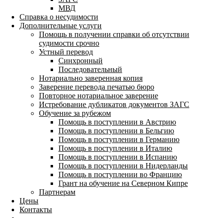
МВД
Справка о несудимости
Дополнительные услуги
Помощь в получении справки об отсутствии
судимости срочно
Устный перевод
Синхронный
Последовательный
Нотариально заверенная копия
Заверение перевода печатью бюро
Повторное нотариальное заверение
Истребование дубликатов документов ЗАГС
Обучение за рубежом
Помощь в поступлении в Австрию
Помощь в поступлении в Бельгию
Помощь в поступлении в Германию
Помощь в поступлении в Италию
Помощь в поступлении в Испанию
Помощь в поступлении в Нидерланды
Помощь в поступлении во Францию
Грант на обучение на Северном Кипре
Партнерам
Цены
Контакты