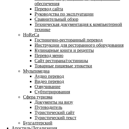
обеспечения
Перевод сайта
Руководства по эксплуатации
Сравнительный обзор
Техническая документация к компьютерной
технике
HoReCa
Гостинично-ресторанный перевод
Инструкции для ресторанного оборудования
Кулинарные книги и рецепты
Перевод меню
Сайт ресторана/гостиницы
Товарные пищевые этикетки
Мультимедиа
Аудио перевод
Видео перевод
Озвучивание
Субтитрирования
Сфера туризма
Документы на визу
Путеводитель
Туристический сайт
Туристический текст
Бухгалтерский
Апостиль/Легализация