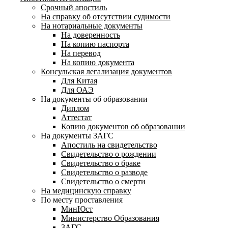
Срочный апостиль
На справку об отсутствии судимости
На нотариальные документы
На доверенность
На копию паспорта
На перевод
На копию документа
Консульская легализация документов
Для Китая
Для ОАЭ
На документы об образовании
Диплом
Аттестат
Копию документов об образовании
На документы ЗАГС
Апостиль на свидетельство
Свидетельство о рождении
Свидетельство о браке
Свидетельство о разводе
Свидетельство о смерти
На медицинскую справку
По месту проставления
МинЮст
Министерство Образования
ЗАГС