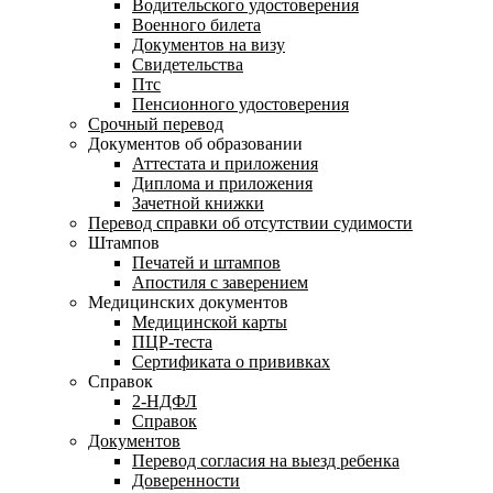
Водительского удостоверения
Военного билета
Документов на визу
Свидетельства
Птс
Пенсионного удостоверения
Срочный перевод
Документов об образовании
Аттестата и приложения
Диплома и приложения
Зачетной книжки
Перевод справки об отсутствии судимости
Штампов
Печатей и штампов
Апостиля с заверением
Медицинских документов
Медицинской карты
ПЦР-теста
Сертификата о прививках
Справок
2-НДФЛ
Справок
Документов
Перевод согласия на выезд ребенка
Доверенности