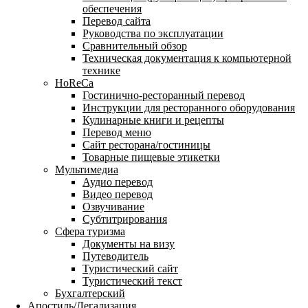
обеспечения
Перевод сайта
Руководства по эксплуатации
Сравнительный обзор
Техническая документация к компьютерной
технике
HoReCa
Гостинично-ресторанный перевод
Инструкции для ресторанного оборудования
Кулинарные книги и рецепты
Перевод меню
Сайт ресторана/гостиницы
Товарные пищевые этикетки
Мультимедиа
Аудио перевод
Видео перевод
Озвучивание
Субтитрирования
Сфера туризма
Документы на визу
Путеводитель
Туристический сайт
Туристический текст
Бухгалтерский
Апостиль/Легализация