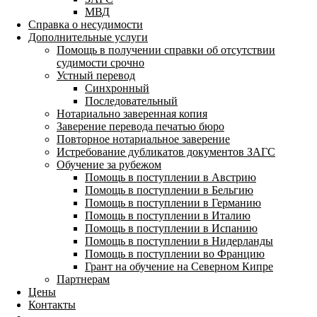
МВД
Справка о несудимости
Дополнительные услуги
Помощь в получении справки об отсутствии
судимости срочно
Устный перевод
Синхронный
Последовательный
Нотариально заверенная копия
Заверение перевода печатью бюро
Повторное нотариальное заверение
Истребование дубликатов документов ЗАГС
Обучение за рубежом
Помощь в поступлении в Австрию
Помощь в поступлении в Бельгию
Помощь в поступлении в Германию
Помощь в поступлении в Италию
Помощь в поступлении в Испанию
Помощь в поступлении в Нидерланды
Помощь в поступлении во Францию
Грант на обучение на Северном Кипре
Партнерам
Цены
Контакты