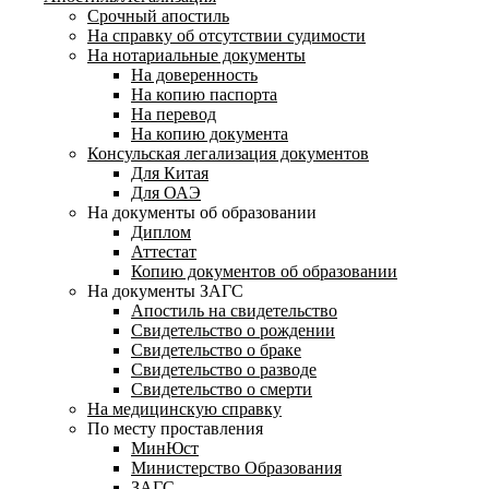
Срочный апостиль
На справку об отсутствии судимости
На нотариальные документы
На доверенность
На копию паспорта
На перевод
На копию документа
Консульская легализация документов
Для Китая
Для ОАЭ
На документы об образовании
Диплом
Аттестат
Копию документов об образовании
На документы ЗАГС
Апостиль на свидетельство
Свидетельство о рождении
Свидетельство о браке
Свидетельство о разводе
Свидетельство о смерти
На медицинскую справку
По месту проставления
МинЮст
Министерство Образования
ЗАГС