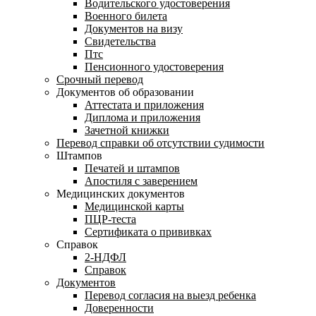
Водительского удостоверения
Военного билета
Документов на визу
Свидетельства
Птс
Пенсионного удостоверения
Срочный перевод
Документов об образовании
Аттестата и приложения
Диплома и приложения
Зачетной книжки
Перевод справки об отсутствии судимости
Штампов
Печатей и штампов
Апостиля с заверением
Медицинских документов
Медицинской карты
ПЦР-теста
Сертификата о прививках
Справок
2-НДФЛ
Справок
Документов
Перевод согласия на выезд ребенка
Доверенности