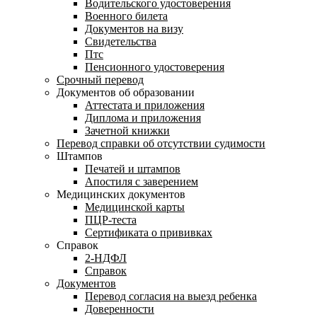
Водительского удостоверения
Военного билета
Документов на визу
Свидетельства
Птс
Пенсионного удостоверения
Срочный перевод
Документов об образовании
Аттестата и приложения
Диплома и приложения
Зачетной книжки
Перевод справки об отсутствии судимости
Штампов
Печатей и штампов
Апостиля с заверением
Медицинских документов
Медицинской карты
ПЦР-теста
Сертификата о прививках
Справок
2-НДФЛ
Справок
Документов
Перевод согласия на выезд ребенка
Доверенности