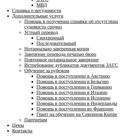
МВД
Справка о несудимости
Дополнительные услуги
Помощь в получении справки об отсутствии
судимости срочно
Устный перевод
Синхронный
Последовательный
Нотариально заверенная копия
Заверение перевода печатью бюро
Повторное нотариальное заверение
Истребование дубликатов документов ЗАГС
Обучение за рубежом
Помощь в поступлении в Австрию
Помощь в поступлении в Бельгию
Помощь в поступлении в Германию
Помощь в поступлении в Италию
Помощь в поступлении в Испанию
Помощь в поступлении в Нидерланды
Помощь в поступлении во Францию
Грант на обучение на Северном Кипре
Партнерам
Цены
Контакты