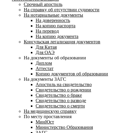
Срочный апостиль
На справку об отсутствии судимости
На нотариальные документы
На доверенность
На копию паспорта
На перевод
На копию документа
Консульская легализация документов
Для Китая
Для ОАЭ
На документы об образовании
Диплом
Аттестат
Копию документов об образовании
На документы ЗАГС
Апостиль на свидетельство
Свидетельство о рождении
Свидетельство о браке
Свидетельство о разводе
Свидетельство о смерти
На медицинскую справку
По месту проставления
МинЮст
Министерство Образования
ЗАГС