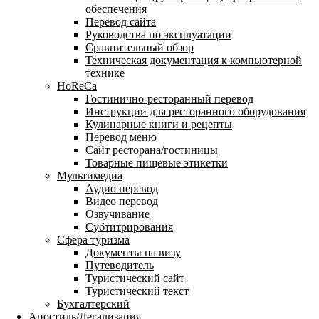
обеспечения
Перевод сайта
Руководства по эксплуатации
Сравнительный обзор
Техническая документация к компьютерной
технике
HoReCa
Гостинично-ресторанный перевод
Инструкции для ресторанного оборудования
Кулинарные книги и рецепты
Перевод меню
Сайт ресторана/гостиницы
Товарные пищевые этикетки
Мультимедиа
Аудио перевод
Видео перевод
Озвучивание
Субтитрирования
Сфера туризма
Документы на визу
Путеводитель
Туристический сайт
Туристический текст
Бухгалтерский
Апостиль/Легализация