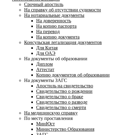
Срочный апостиль
На справку об отсутствии судимости
На нотариальные документы
На доверенность
На копию паспорта
На перевод
На копию документа
Консульская легализация документов
Для Китая
Для ОАЭ
На документы об образовании
Диплом
Аттестат
Копию документов об образовании
На документы ЗАГС
Апостиль на свидетельство
Свидетельство о рождении
Свидетельство о браке
Свидетельство о разводе
Свидетельство о смерти
На медицинскую справку
По месту проставления
МинЮст
Министерство Образования
ЗАГС