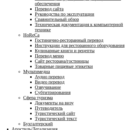
обеспечения
Перевод сайта
Руководства по эксплуатации
Сравнительный обзор
Техническая документация к компьютерной
технике
HoReCa
Гостинично-ресторанный перевод
Инструкции для ресторанного оборудования
Кулинарные книги и рецепты
Перевод меню
Сайт ресторана/гостиницы
Товарные пищевые этикетки
Мультимедиа
Аудио перевод
Видео перевод
Озвучивание
Субтитрирования
Сфера туризма
Документы на визу
Путеводитель
Туристический сайт
Туристический текст
Бухгалтерский
Апостиль/Легализация