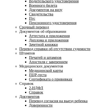
Водительского удостоверения
Военного билета
Документов на визу
Свидетельства
Птс
Пенсионного удостоверения
Срочный перевод
Документов об образовании
Аттестата и приложения
Диплома и приложения
Зачетной книжки
Перевод справки об отсутствии судимости
Штампов
Печатей и штампов
Апостиля с заверением
Медицинских документов
Медицинской карты
ПЦР-теста
Сертификата о прививках
Справок
2-НДФЛ
Справок
Документов
Перевод согласия на выезд ребенка
Доверенности