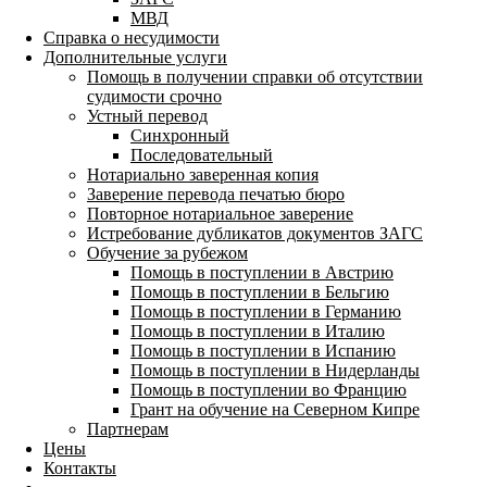
МВД
Справка о несудимости
Дополнительные услуги
Помощь в получении справки об отсутствии
судимости срочно
Устный перевод
Синхронный
Последовательный
Нотариально заверенная копия
Заверение перевода печатью бюро
Повторное нотариальное заверение
Истребование дубликатов документов ЗАГС
Обучение за рубежом
Помощь в поступлении в Австрию
Помощь в поступлении в Бельгию
Помощь в поступлении в Германию
Помощь в поступлении в Италию
Помощь в поступлении в Испанию
Помощь в поступлении в Нидерланды
Помощь в поступлении во Францию
Грант на обучение на Северном Кипре
Партнерам
Цены
Контакты