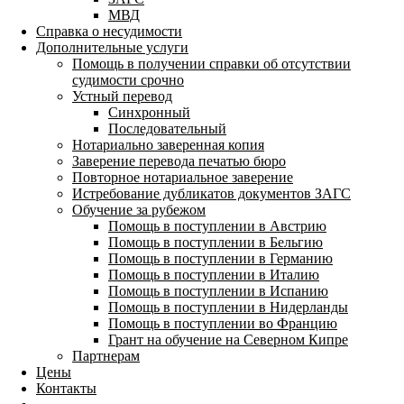
МВД
Справка о несудимости
Дополнительные услуги
Помощь в получении справки об отсутствии
судимости срочно
Устный перевод
Синхронный
Последовательный
Нотариально заверенная копия
Заверение перевода печатью бюро
Повторное нотариальное заверение
Истребование дубликатов документов ЗАГС
Обучение за рубежом
Помощь в поступлении в Австрию
Помощь в поступлении в Бельгию
Помощь в поступлении в Германию
Помощь в поступлении в Италию
Помощь в поступлении в Испанию
Помощь в поступлении в Нидерланды
Помощь в поступлении во Францию
Грант на обучение на Северном Кипре
Партнерам
Цены
Контакты