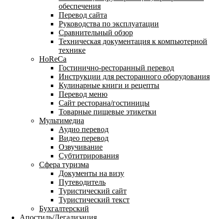
обеспечения
Перевод сайта
Руководства по эксплуатации
Сравнительный обзор
Техническая документация к компьютерной
технике
HoReCa
Гостинично-ресторанный перевод
Инструкции для ресторанного оборудования
Кулинарные книги и рецепты
Перевод меню
Сайт ресторана/гостиницы
Товарные пищевые этикетки
Мультимедиа
Аудио перевод
Видео перевод
Озвучивание
Субтитрирования
Сфера туризма
Документы на визу
Путеводитель
Туристический сайт
Туристический текст
Бухгалтерский
Апостиль/Легализация