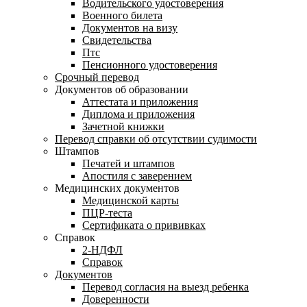
Водительского удостоверения
Военного билета
Документов на визу
Свидетельства
Птс
Пенсионного удостоверения
Срочный перевод
Документов об образовании
Аттестата и приложения
Диплома и приложения
Зачетной книжки
Перевод справки об отсутствии судимости
Штампов
Печатей и штампов
Апостиля с заверением
Медицинских документов
Медицинской карты
ПЦР-теста
Сертификата о прививках
Справок
2-НДФЛ
Справок
Документов
Перевод согласия на выезд ребенка
Доверенности