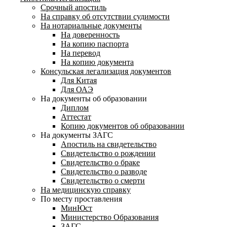
Срочный апостиль
На справку об отсутствии судимости
На нотариальные документы
На доверенность
На копию паспорта
На перевод
На копию документа
Консульская легализация документов
Для Китая
Для ОАЭ
На документы об образовании
Диплом
Аттестат
Копию документов об образовании
На документы ЗАГС
Апостиль на свидетельство
Свидетельство о рождении
Свидетельство о браке
Свидетельство о разводе
Свидетельство о смерти
На медицинскую справку
По месту проставления
МинЮст
Министерство Образования
ЗАГС