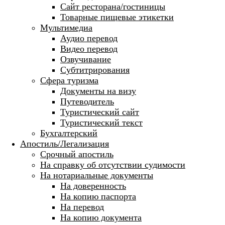
Сайт ресторана/гостиницы
Товарные пищевые этикетки
Мультимедиа
Аудио перевод
Видео перевод
Озвучивание
Субтитрирования
Сфера туризма
Документы на визу
Путеводитель
Туристический сайт
Туристический текст
Бухгалтерский
Апостиль/Легализация
Срочный апостиль
На справку об отсутствии судимости
На нотариальные документы
На доверенность
На копию паспорта
На перевод
На копию документа