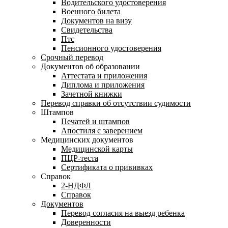
Водительского удостоверения
Военного билета
Документов на визу
Свидетельства
Птс
Пенсионного удостоверения
Срочный перевод
Документов об образовании
Аттестата и приложения
Диплома и приложения
Зачетной книжки
Перевод справки об отсутствии судимости
Штампов
Печатей и штампов
Апостиля с заверением
Медицинских документов
Медицинской карты
ПЦР-теста
Сертификата о прививках
Справок
2-НДФЛ
Справок
Документов
Перевод согласия на выезд ребенка
Доверенности