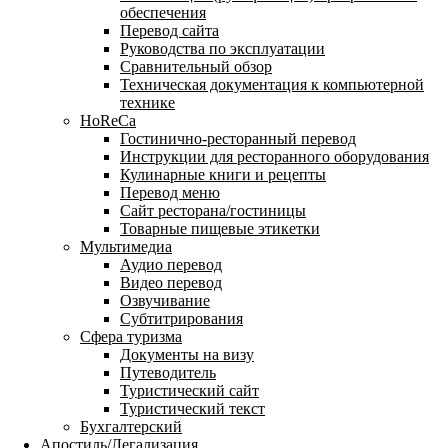
обеспечения
Перевод сайта
Руководства по эксплуатации
Сравнительный обзор
Техническая документация к компьютерной
технике
HoReCa
Гостинично-ресторанный перевод
Инструкции для ресторанного оборудования
Кулинарные книги и рецепты
Перевод меню
Сайт ресторана/гостиницы
Товарные пищевые этикетки
Мультимедиа
Аудио перевод
Видео перевод
Озвучивание
Субтитрирования
Сфера туризма
Документы на визу
Путеводитель
Туристический сайт
Туристический текст
Бухгалтерский
Апостиль/Легализация