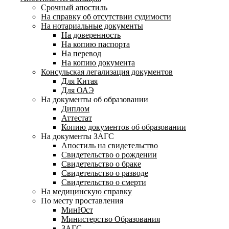
Срочный апостиль
На справку об отсутствии судимости
На нотариальные документы
На доверенность
На копию паспорта
На перевод
На копию документа
Консульская легализация документов
Для Китая
Для ОАЭ
На документы об образовании
Диплом
Аттестат
Копию документов об образовании
На документы ЗАГС
Апостиль на свидетельство
Свидетельство о рождении
Свидетельство о браке
Свидетельство о разводе
Свидетельство о смерти
На медицинскую справку
По месту проставления
МинЮст
Министерство Образования
ЗАГС