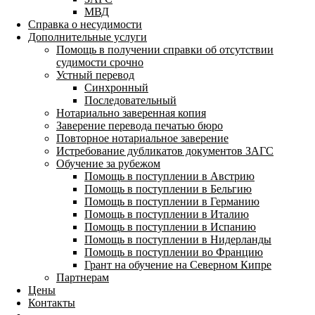
МВД
Справка о несудимости
Дополнительные услуги
Помощь в получении справки об отсутствии
судимости срочно
Устный перевод
Синхронный
Последовательный
Нотариально заверенная копия
Заверение перевода печатью бюро
Повторное нотариальное заверение
Истребование дубликатов документов ЗАГС
Обучение за рубежом
Помощь в поступлении в Австрию
Помощь в поступлении в Бельгию
Помощь в поступлении в Германию
Помощь в поступлении в Италию
Помощь в поступлении в Испанию
Помощь в поступлении в Нидерланды
Помощь в поступлении во Францию
Грант на обучение на Северном Кипре
Партнерам
Цены
Контакты