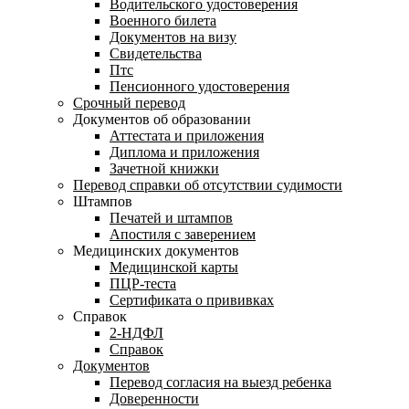
Водительского удостоверения
Военного билета
Документов на визу
Свидетельства
Птс
Пенсионного удостоверения
Срочный перевод
Документов об образовании
Аттестата и приложения
Диплома и приложения
Зачетной книжки
Перевод справки об отсутствии судимости
Штампов
Печатей и штампов
Апостиля с заверением
Медицинских документов
Медицинской карты
ПЦР-теста
Сертификата о прививках
Справок
2-НДФЛ
Справок
Документов
Перевод согласия на выезд ребенка
Доверенности