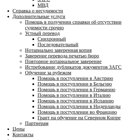
МВД
Справка о несудимости
Дополнительные услуги
Помощь в получении справки об отсутствии
судимости срочно
Устный перевод
Синхронный
Последовательный
Нотариально заверенная копия
Заверение перевода печатью бюро
Повторное нотариальное заверение
Истребование дубликатов документов ЗАГС
Обучение за рубежом
Помощь в поступлении в Австрию
Помощь в поступлении в Бельгию
Помощь в поступлении в Германию
Помощь в поступлении в Италию
Помощь в поступлении в Испанию
Помощь в поступлении в Нидерланды
Помощь в поступлении во Францию
Грант на обучение на Северном Кипре
Партнерам
Цены
Контакты