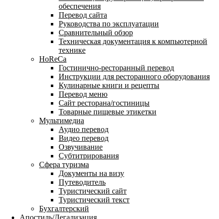
обеспечения
Перевод сайта
Руководства по эксплуатации
Сравнительный обзор
Техническая документация к компьютерной
технике
HoReCa
Гостинично-ресторанный перевод
Инструкции для ресторанного оборудования
Кулинарные книги и рецепты
Перевод меню
Сайт ресторана/гостиницы
Товарные пищевые этикетки
Мультимедиа
Аудио перевод
Видео перевод
Озвучивание
Субтитрирования
Сфера туризма
Документы на визу
Путеводитель
Туристический сайт
Туристический текст
Бухгалтерский
Апостиль/Легализация