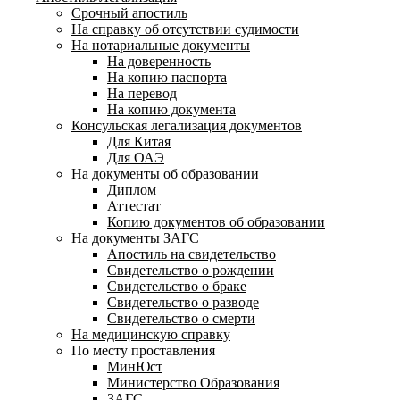
Срочный апостиль
На справку об отсутствии судимости
На нотариальные документы
На доверенность
На копию паспорта
На перевод
На копию документа
Консульская легализация документов
Для Китая
Для ОАЭ
На документы об образовании
Диплом
Аттестат
Копию документов об образовании
На документы ЗАГС
Апостиль на свидетельство
Свидетельство о рождении
Свидетельство о браке
Свидетельство о разводе
Свидетельство о смерти
На медицинскую справку
По месту проставления
МинЮст
Министерство Образования
ЗАГС