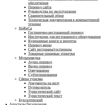
обеспечения
Перевод сайта
Руководства по эксплуатации
Сравнительный обзор
Техническая документация к компьютерной
технике
HoReCa
Гостинично-ресторанный перевод
Инструкции для ресторанного оборудования
Кулинарные книги и рецепты
Перевод меню
Сайт ресторана/гостиницы
Товарные пищевые этикетки
Мультимедиа
Аудио перевод
Видео перевод
Озвучивание
Субтитрирования
Сфера туризма
Документы на визу
Путеводитель
Туристический сайт
Туристический текст
Бухгалтерский
Апостиль/Легализация