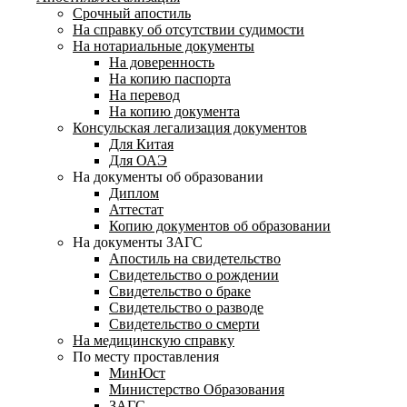
Срочный апостиль
На справку об отсутствии судимости
На нотариальные документы
На доверенность
На копию паспорта
На перевод
На копию документа
Консульская легализация документов
Для Китая
Для ОАЭ
На документы об образовании
Диплом
Аттестат
Копию документов об образовании
На документы ЗАГС
Апостиль на свидетельство
Свидетельство о рождении
Свидетельство о браке
Свидетельство о разводе
Свидетельство о смерти
На медицинскую справку
По месту проставления
МинЮст
Министерство Образования
ЗАГС