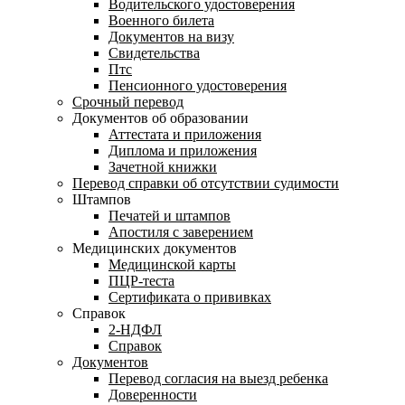
Водительского удостоверения
Военного билета
Документов на визу
Свидетельства
Птс
Пенсионного удостоверения
Срочный перевод
Документов об образовании
Аттестата и приложения
Диплома и приложения
Зачетной книжки
Перевод справки об отсутствии судимости
Штампов
Печатей и штампов
Апостиля с заверением
Медицинских документов
Медицинской карты
ПЦР-теста
Сертификата о прививках
Справок
2-НДФЛ
Справок
Документов
Перевод согласия на выезд ребенка
Доверенности