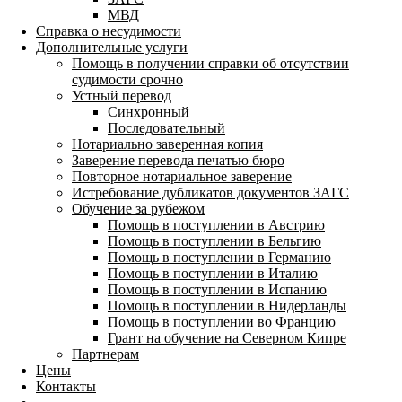
МВД
Справка о несудимости
Дополнительные услуги
Помощь в получении справки об отсутствии
судимости срочно
Устный перевод
Синхронный
Последовательный
Нотариально заверенная копия
Заверение перевода печатью бюро
Повторное нотариальное заверение
Истребование дубликатов документов ЗАГС
Обучение за рубежом
Помощь в поступлении в Австрию
Помощь в поступлении в Бельгию
Помощь в поступлении в Германию
Помощь в поступлении в Италию
Помощь в поступлении в Испанию
Помощь в поступлении в Нидерланды
Помощь в поступлении во Францию
Грант на обучение на Северном Кипре
Партнерам
Цены
Контакты