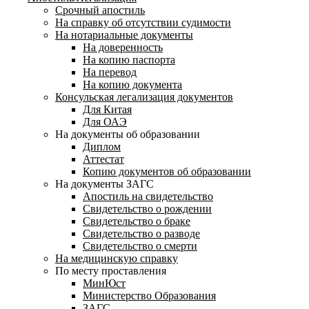
Срочный апостиль
На справку об отсутствии судимости
На нотариальные документы
На доверенность
На копию паспорта
На перевод
На копию документа
Консульская легализация документов
Для Китая
Для ОАЭ
На документы об образовании
Диплом
Аттестат
Копию документов об образовании
На документы ЗАГС
Апостиль на свидетельство
Свидетельство о рождении
Свидетельство о браке
Свидетельство о разводе
Свидетельство о смерти
На медицинскую справку
По месту проставления
МинЮст
Министерство Образования
ЗАГС