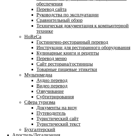
обеспечения
Перевод сайта
Руководства по эксплуатации
Сравнительный обзор
Техническая документация к компьютерной
технике
HoReCa
Гостинично-ресторанный перевод
Инструкции для ресторанного оборудования
Кулинарные книги и рецепты
Перевод меню
Сайт ресторана/гостиницы
Товарные пищевые этикетки
Мультимедиа
Аудио перевод
Видео перевод
Озвучивание
Субтитрирования
Сфера туризма
Документы на визу
Путеводитель
Туристический сайт
Туристический текст
Бухгалтерский
Апостиль/Легализация