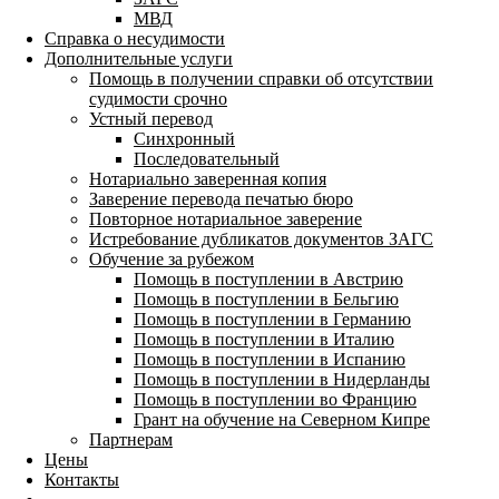
МВД
Справка о несудимости
Дополнительные услуги
Помощь в получении справки об отсутствии
судимости срочно
Устный перевод
Синхронный
Последовательный
Нотариально заверенная копия
Заверение перевода печатью бюро
Повторное нотариальное заверение
Истребование дубликатов документов ЗАГС
Обучение за рубежом
Помощь в поступлении в Австрию
Помощь в поступлении в Бельгию
Помощь в поступлении в Германию
Помощь в поступлении в Италию
Помощь в поступлении в Испанию
Помощь в поступлении в Нидерланды
Помощь в поступлении во Францию
Грант на обучение на Северном Кипре
Партнерам
Цены
Контакты