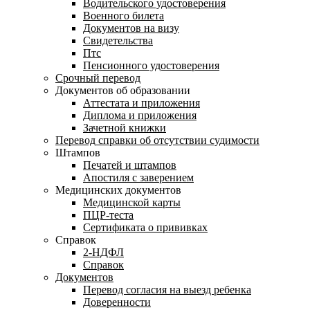
Водительского удостоверения
Военного билета
Документов на визу
Свидетельства
Птс
Пенсионного удостоверения
Срочный перевод
Документов об образовании
Аттестата и приложения
Диплома и приложения
Зачетной книжки
Перевод справки об отсутствии судимости
Штампов
Печатей и штампов
Апостиля с заверением
Медицинских документов
Медицинской карты
ПЦР-теста
Сертификата о прививках
Справок
2-НДФЛ
Справок
Документов
Перевод согласия на выезд ребенка
Доверенности