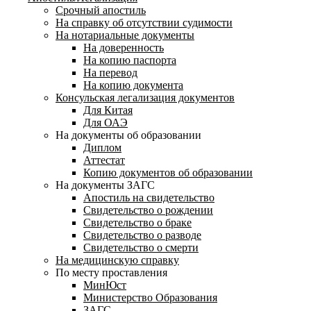
Срочный апостиль
На справку об отсутствии судимости
На нотариальные документы
На доверенность
На копию паспорта
На перевод
На копию документа
Консульская легализация документов
Для Китая
Для ОАЭ
На документы об образовании
Диплом
Аттестат
Копию документов об образовании
На документы ЗАГС
Апостиль на свидетельство
Свидетельство о рождении
Свидетельство о браке
Свидетельство о разводе
Свидетельство о смерти
На медицинскую справку
По месту проставления
МинЮст
Министерство Образования
ЗАГС