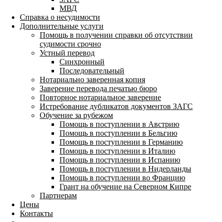
МВД
Справка о несудимости
Дополнительные услуги
Помощь в получении справки об отсутствии
судимости срочно
Устный перевод
Синхронный
Последовательный
Нотариально заверенная копия
Заверение перевода печатью бюро
Повторное нотариальное заверение
Истребование дубликатов документов ЗАГС
Обучение за рубежом
Помощь в поступлении в Австрию
Помощь в поступлении в Бельгию
Помощь в поступлении в Германию
Помощь в поступлении в Италию
Помощь в поступлении в Испанию
Помощь в поступлении в Нидерланды
Помощь в поступлении во Францию
Грант на обучение на Северном Кипре
Партнерам
Цены
Контакты