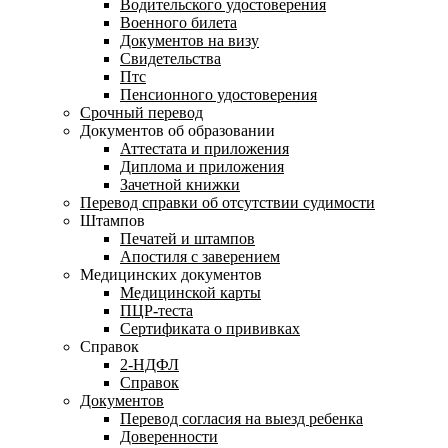
Водительского удостоверения
Военного билета
Документов на визу
Свидетельства
Птс
Пенсионного удостоверения
Срочный перевод
Документов об образовании
Аттестата и приложения
Диплома и приложения
Зачетной книжки
Перевод справки об отсутствии судимости
Штампов
Печатей и штампов
Апостиля с заверением
Медицинских документов
Медицинской карты
ПЦР-теста
Сертификата о прививках
Справок
2-НДФЛ
Справок
Документов
Перевод согласия на выезд ребенка
Доверенности