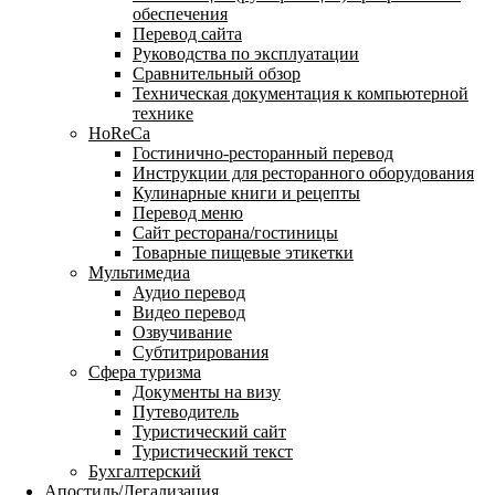
обеспечения
Перевод сайта
Руководства по эксплуатации
Сравнительный обзор
Техническая документация к компьютерной
технике
HoReCa
Гостинично-ресторанный перевод
Инструкции для ресторанного оборудования
Кулинарные книги и рецепты
Перевод меню
Сайт ресторана/гостиницы
Товарные пищевые этикетки
Мультимедиа
Аудио перевод
Видео перевод
Озвучивание
Субтитрирования
Сфера туризма
Документы на визу
Путеводитель
Туристический сайт
Туристический текст
Бухгалтерский
Апостиль/Легализация