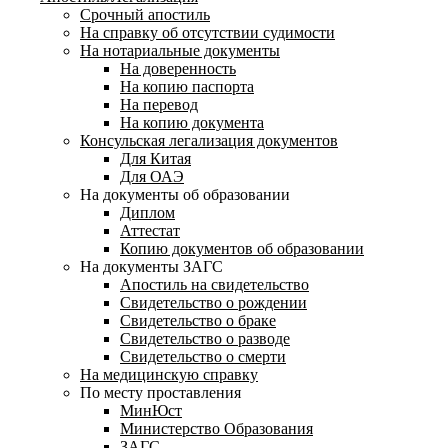
Срочный апостиль
На справку об отсутствии судимости
На нотариальные документы
На доверенность
На копию паспорта
На перевод
На копию документа
Консульская легализация документов
Для Китая
Для ОАЭ
На документы об образовании
Диплом
Аттестат
Копию документов об образовании
На документы ЗАГС
Апостиль на свидетельство
Свидетельство о рождении
Свидетельство о браке
Свидетельство о разводе
Свидетельство о смерти
На медицинскую справку
По месту проставления
МинЮст
Министерство Образования
ЗАГС