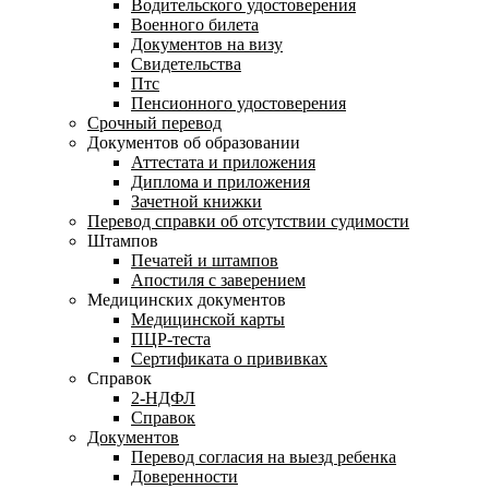
Водительского удостоверения
Военного билета
Документов на визу
Свидетельства
Птс
Пенсионного удостоверения
Срочный перевод
Документов об образовании
Аттестата и приложения
Диплома и приложения
Зачетной книжки
Перевод справки об отсутствии судимости
Штампов
Печатей и штампов
Апостиля с заверением
Медицинских документов
Медицинской карты
ПЦР-теста
Сертификата о прививках
Справок
2-НДФЛ
Справок
Документов
Перевод согласия на выезд ребенка
Доверенности