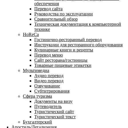
обеспечения
Перевод сайта
Руководства по эксплуатации
Сравнительный обзор
Техническая документация к компьютерной
технике
HoReCa
Гостинично-ресторанный перевод
Инструкции для ресторанного оборудования
Кулинарные книги и рецепты
Перевод меню
Сайт ресторана/гостиницы
Товарные пищевые этикетки
Мультимедиа
Аудио перевод
Видео перевод
Озвучивание
Субтитрирования
Сфера туризма
Документы на визу
Путеводитель
Туристический сайт
Туристический текст
Бухгалтерский
Апостиль/Легализация