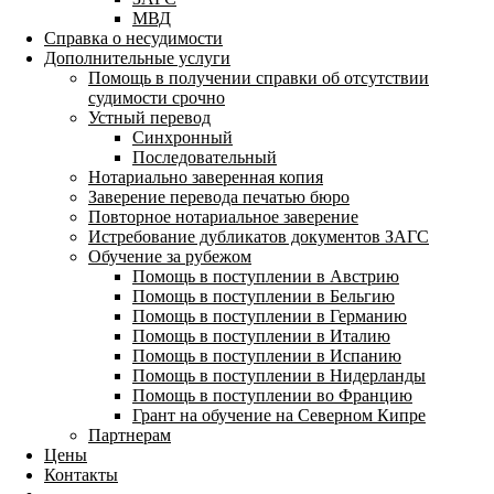
МВД
Справка о несудимости
Дополнительные услуги
Помощь в получении справки об отсутствии
судимости срочно
Устный перевод
Синхронный
Последовательный
Нотариально заверенная копия
Заверение перевода печатью бюро
Повторное нотариальное заверение
Истребование дубликатов документов ЗАГС
Обучение за рубежом
Помощь в поступлении в Австрию
Помощь в поступлении в Бельгию
Помощь в поступлении в Германию
Помощь в поступлении в Италию
Помощь в поступлении в Испанию
Помощь в поступлении в Нидерланды
Помощь в поступлении во Францию
Грант на обучение на Северном Кипре
Партнерам
Цены
Контакты