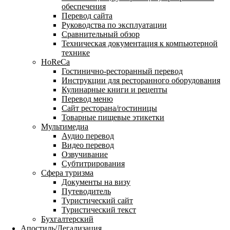
обеспечения
Перевод сайта
Руководства по эксплуатации
Сравнительный обзор
Техническая документация к компьютерной
технике
HoReCa
Гостинично-ресторанный перевод
Инструкции для ресторанного оборудования
Кулинарные книги и рецепты
Перевод меню
Сайт ресторана/гостиницы
Товарные пищевые этикетки
Мультимедиа
Аудио перевод
Видео перевод
Озвучивание
Субтитрирования
Сфера туризма
Документы на визу
Путеводитель
Туристический сайт
Туристический текст
Бухгалтерский
Апостиль/Легализация