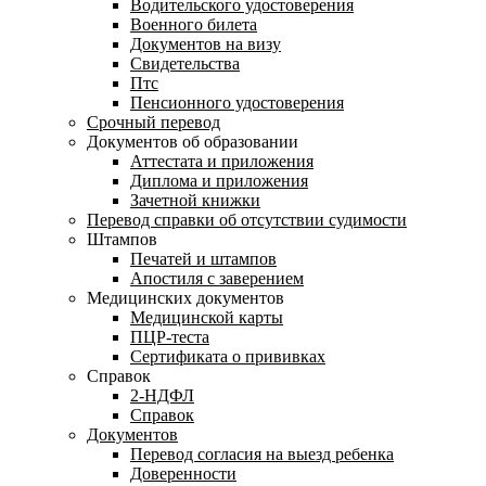
Водительского удостоверения
Военного билета
Документов на визу
Свидетельства
Птс
Пенсионного удостоверения
Срочный перевод
Документов об образовании
Аттестата и приложения
Диплома и приложения
Зачетной книжки
Перевод справки об отсутствии судимости
Штампов
Печатей и штампов
Апостиля с заверением
Медицинских документов
Медицинской карты
ПЦР-теста
Сертификата о прививках
Справок
2-НДФЛ
Справок
Документов
Перевод согласия на выезд ребенка
Доверенности