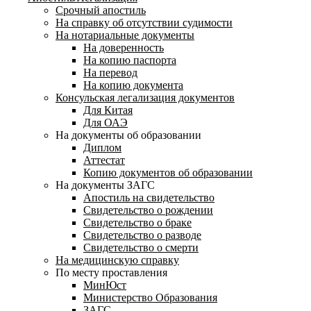
Срочный апостиль
На справку об отсутствии судимости
На нотариальные документы
На доверенность
На копию паспорта
На перевод
На копию документа
Консульская легализация документов
Для Китая
Для ОАЭ
На документы об образовании
Диплом
Аттестат
Копию документов об образовании
На документы ЗАГС
Апостиль на свидетельство
Свидетельство о рождении
Свидетельство о браке
Свидетельство о разводе
Свидетельство о смерти
На медицинскую справку
По месту проставления
МинЮст
Министерство Образования
ЗАГС