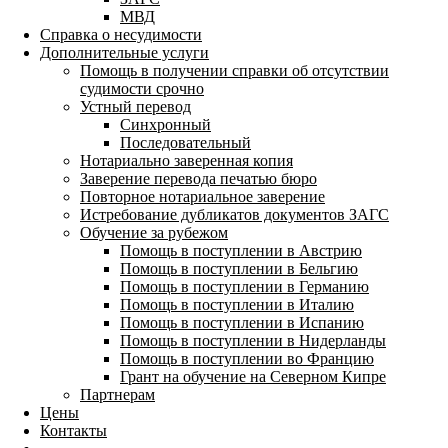
МВД
Справка о несудимости
Дополнительные услуги
Помощь в получении справки об отсутствии
судимости срочно
Устный перевод
Синхронный
Последовательный
Нотариально заверенная копия
Заверение перевода печатью бюро
Повторное нотариальное заверение
Истребование дубликатов документов ЗАГС
Обучение за рубежом
Помощь в поступлении в Австрию
Помощь в поступлении в Бельгию
Помощь в поступлении в Германию
Помощь в поступлении в Италию
Помощь в поступлении в Испанию
Помощь в поступлении в Нидерланды
Помощь в поступлении во Францию
Грант на обучение на Северном Кипре
Партнерам
Цены
Контакты