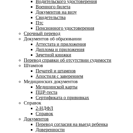
Водительского удостоверения
Военного билета
Документов на визу
Свидетельства
Птс
Пенсионного удостоверения
Срочный перевод
Документов об образовании
Аттестата и приложения
Диплома и приложения
Зачетной книжки
Перевод справки об отсутствии судимости
Штампов
Печатей и штампов
Апостиля с заверением
Медицинских документов
Медицинской карты
ПЦР-теста
Сертификата о прививках
Справок
2-НДФЛ
Справок
Документов
Перевод согласия на выезд ребенка
Доверенности