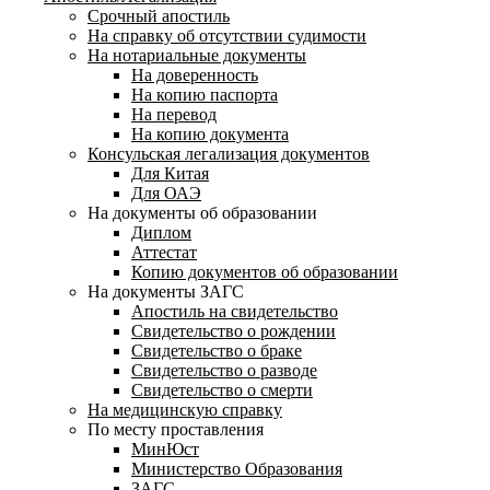
Срочный апостиль
На справку об отсутствии судимости
На нотариальные документы
На доверенность
На копию паспорта
На перевод
На копию документа
Консульская легализация документов
Для Китая
Для ОАЭ
На документы об образовании
Диплом
Аттестат
Копию документов об образовании
На документы ЗАГС
Апостиль на свидетельство
Свидетельство о рождении
Свидетельство о браке
Свидетельство о разводе
Свидетельство о смерти
На медицинскую справку
По месту проставления
МинЮст
Министерство Образования
ЗАГС