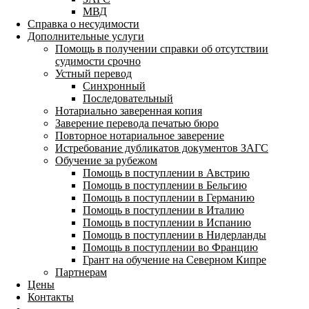
МВД
Справка о несудимости
Дополнительные услуги
Помощь в получении справки об отсутствии
судимости срочно
Устный перевод
Синхронный
Последовательный
Нотариально заверенная копия
Заверение перевода печатью бюро
Повторное нотариальное заверение
Истребование дубликатов документов ЗАГС
Обучение за рубежом
Помощь в поступлении в Австрию
Помощь в поступлении в Бельгию
Помощь в поступлении в Германию
Помощь в поступлении в Италию
Помощь в поступлении в Испанию
Помощь в поступлении в Нидерланды
Помощь в поступлении во Францию
Грант на обучение на Северном Кипре
Партнерам
Цены
Контакты