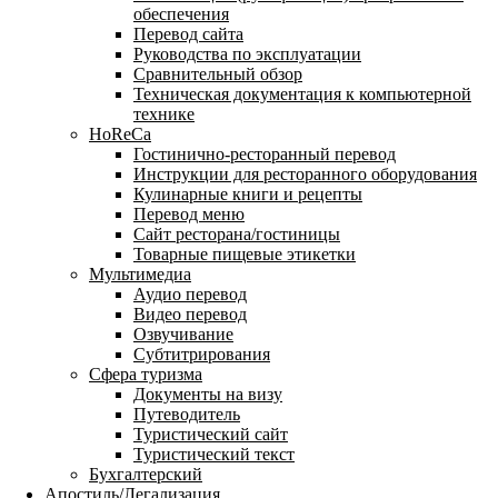
обеспечения
Перевод сайта
Руководства по эксплуатации
Сравнительный обзор
Техническая документация к компьютерной
технике
HoReCa
Гостинично-ресторанный перевод
Инструкции для ресторанного оборудования
Кулинарные книги и рецепты
Перевод меню
Сайт ресторана/гостиницы
Товарные пищевые этикетки
Мультимедиа
Аудио перевод
Видео перевод
Озвучивание
Субтитрирования
Сфера туризма
Документы на визу
Путеводитель
Туристический сайт
Туристический текст
Бухгалтерский
Апостиль/Легализация