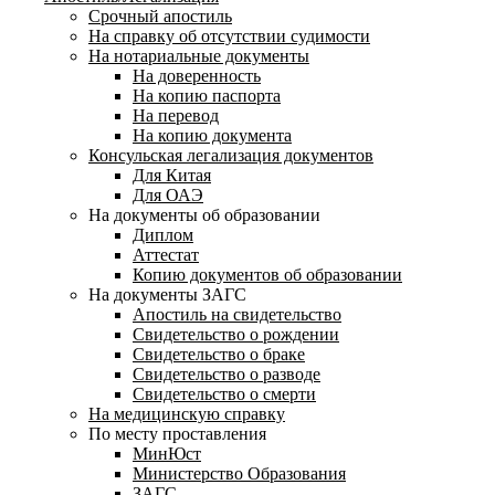
Срочный апостиль
На справку об отсутствии судимости
На нотариальные документы
На доверенность
На копию паспорта
На перевод
На копию документа
Консульская легализация документов
Для Китая
Для ОАЭ
На документы об образовании
Диплом
Аттестат
Копию документов об образовании
На документы ЗАГС
Апостиль на свидетельство
Свидетельство о рождении
Свидетельство о браке
Свидетельство о разводе
Свидетельство о смерти
На медицинскую справку
По месту проставления
МинЮст
Министерство Образования
ЗАГС