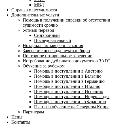
МВД
Справка о несудимости
Дополнительные услуги
Помощь в получении справки об отсутствии
судимости срочно
Устный перевод
Синхронный
Последовательный
Нотариально заверенная копия
Заверение перевода печатью бюро
Повторное нотариальное заверение
Истребование дубликатов документов ЗАГС
Обучение за рубежом
Помощь в поступлении в Австрию
Помощь в поступлении в Бельгию
Помощь в поступлении в Германию
Помощь в поступлении в Италию
Помощь в поступлении в Испанию
Помощь в поступлении в Нидерланды
Помощь в поступлении во Францию
Грант на обучение на Северном Кипре
Партнерам
Цены
Контакты