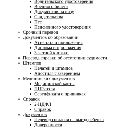
Водительского удостоверения
Военного билета
Документов на визу
Свидетельства
Птс
Пенсионного удостоверения
Срочный перевод
Документов об образовании
Аттестата и приложения
Диплома и приложения
Зачетной книжки
Перевод справки об отсутствии судимости
Штампов
Печатей и штампов
Апостиля с заверением
Медицинских документов
Медицинской карты
ПЦР-теста
Сертификата о прививках
Справок
2-НДФЛ
Справок
Документов
Перевод согласия на выезд ребенка
Доверенности