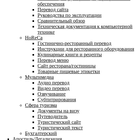
обеспечения
Перевод сайта
Руководства по эксплуатации
Сравнительный обзор
Техническая документация к компьютерной
технике
HoReCa
Гостинично-ресторанный перевод
Инструкции для ресторанного оборудования
Кулинарные книги и рецепты
Перевод меню
Сайт ресторана/гостиницы
Товарные пищевые этикетки
Мультимедиа
Аудио перевод
Видео перевод
Озвучивание
Субтитрирования
Сфера туризма
Документы на визу
Путеводитель
Туристический сайт
Туристический текст
Бухгалтерский
Апостиль/Легализация