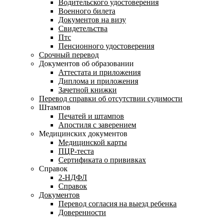
Водительского удостоверения
Военного билета
Документов на визу
Свидетельства
Птс
Пенсионного удостоверения
Срочный перевод
Документов об образовании
Аттестата и приложения
Диплома и приложения
Зачетной книжки
Перевод справки об отсутствии судимости
Штампов
Печатей и штампов
Апостиля с заверением
Медицинских документов
Медицинской карты
ПЦР-теста
Сертификата о прививках
Справок
2-НДФЛ
Справок
Документов
Перевод согласия на выезд ребенка
Доверенности