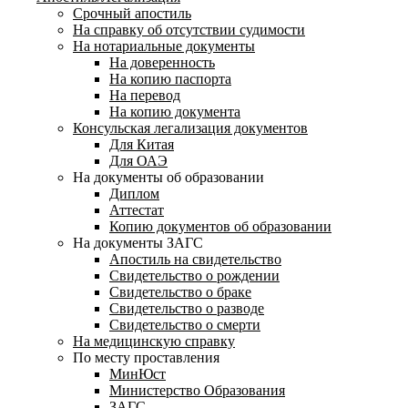
Срочный апостиль
На справку об отсутствии судимости
На нотариальные документы
На доверенность
На копию паспорта
На перевод
На копию документа
Консульская легализация документов
Для Китая
Для ОАЭ
На документы об образовании
Диплом
Аттестат
Копию документов об образовании
На документы ЗАГС
Апостиль на свидетельство
Свидетельство о рождении
Свидетельство о браке
Свидетельство о разводе
Свидетельство о смерти
На медицинскую справку
По месту проставления
МинЮст
Министерство Образования
ЗАГС