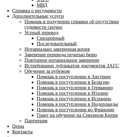
МВД
Справка о несудимости
Дополнительные услуги
Помощь в получении справки об отсутствии
судимости срочно
Устный перевод
Синхронный
Последовательный
Нотариально заверенная копия
Заверение перевода печатью бюро
Повторное нотариальное заверение
Истребование дубликатов документов ЗАГС
Обучение за рубежом
Помощь в поступлении в Австрию
Помощь в поступлении в Бельгию
Помощь в поступлении в Германию
Помощь в поступлении в Италию
Помощь в поступлении в Испанию
Помощь в поступлении в Нидерланды
Помощь в поступлении во Францию
Грант на обучение на Северном Кипре
Партнерам
Цены
Контакты