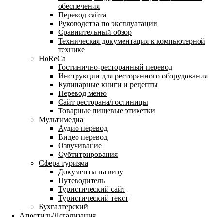
обеспечения
Перевод сайта
Руководства по эксплуатации
Сравнительный обзор
Техническая документация к компьютерной
технике
HoReCa
Гостинично-ресторанный перевод
Инструкции для ресторанного оборудования
Кулинарные книги и рецепты
Перевод меню
Сайт ресторана/гостиницы
Товарные пищевые этикетки
Мультимедиа
Аудио перевод
Видео перевод
Озвучивание
Субтитрирования
Сфера туризма
Документы на визу
Путеводитель
Туристический сайт
Туристический текст
Бухгалтерский
Апостиль/Легализация