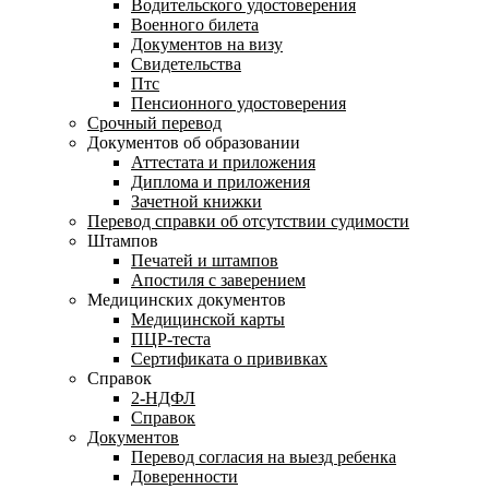
Водительского удостоверения
Военного билета
Документов на визу
Свидетельства
Птс
Пенсионного удостоверения
Срочный перевод
Документов об образовании
Аттестата и приложения
Диплома и приложения
Зачетной книжки
Перевод справки об отсутствии судимости
Штампов
Печатей и штампов
Апостиля с заверением
Медицинских документов
Медицинской карты
ПЦР-теста
Сертификата о прививках
Справок
2-НДФЛ
Справок
Документов
Перевод согласия на выезд ребенка
Доверенности