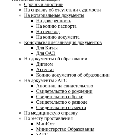
Срочный апостиль
На справку об отсутствии судимости
На нотариальные документы
На доверенность
На копию паспорта
На перевод
На копию документа
Консульская легализация документов
Для Китая
Для ОАЭ
На документы об образовании
Диплом
Аттестат
Копию документов об образовании
На документы ЗАГС
Апостиль на свидетельство
Свидетельство о рождении
Свидетельство о браке
Свидетельство о разводе
Свидетельство о смерти
На медицинскую справку
По месту проставления
МинЮст
Министерство Образования
ЗАГС