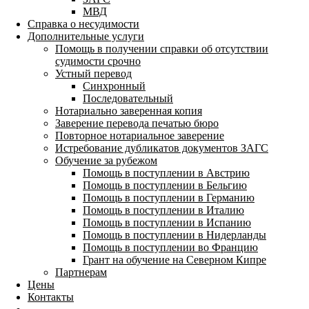
МВД
Справка о несудимости
Дополнительные услуги
Помощь в получении справки об отсутствии
судимости срочно
Устный перевод
Синхронный
Последовательный
Нотариально заверенная копия
Заверение перевода печатью бюро
Повторное нотариальное заверение
Истребование дубликатов документов ЗАГС
Обучение за рубежом
Помощь в поступлении в Австрию
Помощь в поступлении в Бельгию
Помощь в поступлении в Германию
Помощь в поступлении в Италию
Помощь в поступлении в Испанию
Помощь в поступлении в Нидерланды
Помощь в поступлении во Францию
Грант на обучение на Северном Кипре
Партнерам
Цены
Контакты