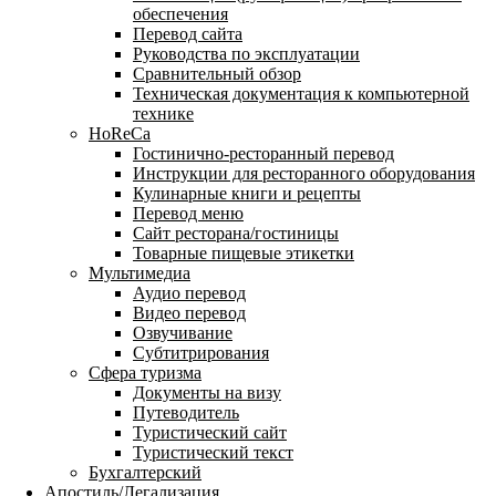
обеспечения
Перевод сайта
Руководства по эксплуатации
Сравнительный обзор
Техническая документация к компьютерной
технике
HoReCa
Гостинично-ресторанный перевод
Инструкции для ресторанного оборудования
Кулинарные книги и рецепты
Перевод меню
Сайт ресторана/гостиницы
Товарные пищевые этикетки
Мультимедиа
Аудио перевод
Видео перевод
Озвучивание
Субтитрирования
Сфера туризма
Документы на визу
Путеводитель
Туристический сайт
Туристический текст
Бухгалтерский
Апостиль/Легализация