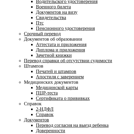
Водительского удостоверения
Военного билета
Документов на визу
Свидетельства
Птс
Пенсионного удостоверения
Срочный перевод
Документов об образовании
Аттестата и приложения
Диплома и приложения
Зачетной книжки
Перевод справки об отсутствии судимости
Штампов
Печатей и штампов
Апостиля с заверением
Медицинских документов
Медицинской карты
ПЦР-теста
Сертификата о прививках
Справок
2-НДФЛ
Справок
Документов
Перевод согласия на выезд ребенка
Доверенности