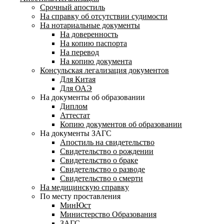
Срочный апостиль
На справку об отсутствии судимости
На нотариальные документы
На доверенность
На копию паспорта
На перевод
На копию документа
Консульская легализация документов
Для Китая
Для ОАЭ
На документы об образовании
Диплом
Аттестат
Копию документов об образовании
На документы ЗАГС
Апостиль на свидетельство
Свидетельство о рождении
Свидетельство о браке
Свидетельство о разводе
Свидетельство о смерти
На медицинскую справку
По месту проставления
МинЮст
Министерство Образования
ЗАГС