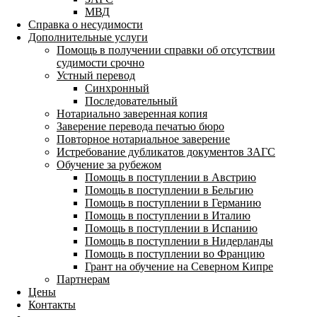
МВД
Справка о несудимости
Дополнительные услуги
Помощь в получении справки об отсутствии
судимости срочно
Устный перевод
Синхронный
Последовательный
Нотариально заверенная копия
Заверение перевода печатью бюро
Повторное нотариальное заверение
Истребование дубликатов документов ЗАГС
Обучение за рубежом
Помощь в поступлении в Австрию
Помощь в поступлении в Бельгию
Помощь в поступлении в Германию
Помощь в поступлении в Италию
Помощь в поступлении в Испанию
Помощь в поступлении в Нидерланды
Помощь в поступлении во Францию
Грант на обучение на Северном Кипре
Партнерам
Цены
Контакты