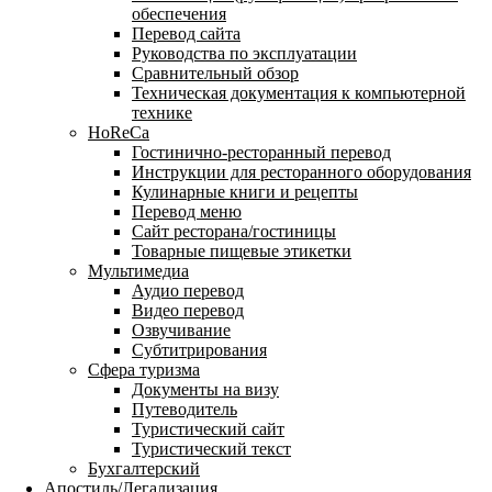
обеспечения
Перевод сайта
Руководства по эксплуатации
Сравнительный обзор
Техническая документация к компьютерной
технике
HoReCa
Гостинично-ресторанный перевод
Инструкции для ресторанного оборудования
Кулинарные книги и рецепты
Перевод меню
Сайт ресторана/гостиницы
Товарные пищевые этикетки
Мультимедиа
Аудио перевод
Видео перевод
Озвучивание
Субтитрирования
Сфера туризма
Документы на визу
Путеводитель
Туристический сайт
Туристический текст
Бухгалтерский
Апостиль/Легализация