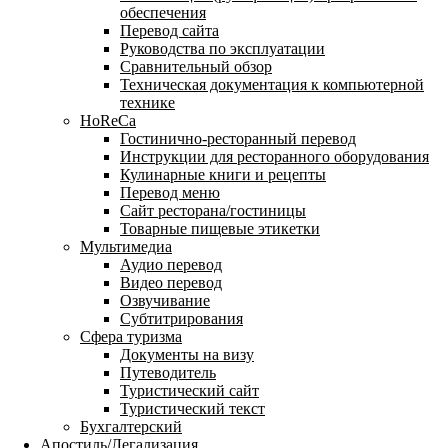
обеспечения
Перевод сайта
Руководства по эксплуатации
Сравнительный обзор
Техническая документация к компьютерной
технике
HoReCa
Гостинично-ресторанный перевод
Инструкции для ресторанного оборудования
Кулинарные книги и рецепты
Перевод меню
Сайт ресторана/гостиницы
Товарные пищевые этикетки
Мультимедиа
Аудио перевод
Видео перевод
Озвучивание
Субтитрирования
Сфера туризма
Документы на визу
Путеводитель
Туристический сайт
Туристический текст
Бухгалтерский
Апостиль/Легализация