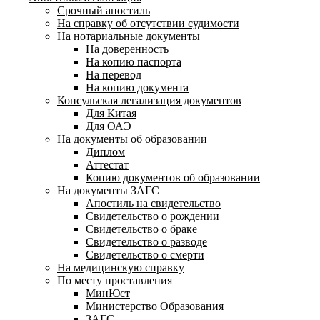
Срочный апостиль
На справку об отсутствии судимости
На нотариальные документы
На доверенность
На копию паспорта
На перевод
На копию документа
Консульская легализация документов
Для Китая
Для ОАЭ
На документы об образовании
Диплом
Аттестат
Копию документов об образовании
На документы ЗАГС
Апостиль на свидетельство
Свидетельство о рождении
Свидетельство о браке
Свидетельство о разводе
Свидетельство о смерти
На медицинскую справку
По месту проставления
МинЮст
Министерство Образования
ЗАГС