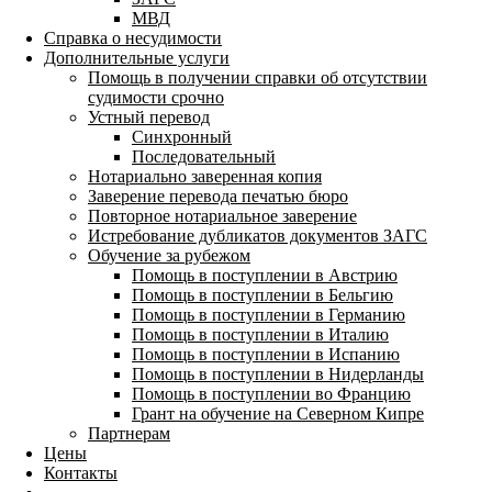
МВД
Справка о несудимости
Дополнительные услуги
Помощь в получении справки об отсутствии
судимости срочно
Устный перевод
Синхронный
Последовательный
Нотариально заверенная копия
Заверение перевода печатью бюро
Повторное нотариальное заверение
Истребование дубликатов документов ЗАГС
Обучение за рубежом
Помощь в поступлении в Австрию
Помощь в поступлении в Бельгию
Помощь в поступлении в Германию
Помощь в поступлении в Италию
Помощь в поступлении в Испанию
Помощь в поступлении в Нидерланды
Помощь в поступлении во Францию
Грант на обучение на Северном Кипре
Партнерам
Цены
Контакты