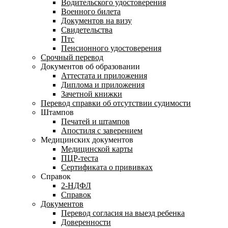
Водительского удостоверения
Военного билета
Документов на визу
Свидетельства
Птс
Пенсионного удостоверения
Срочный перевод
Документов об образовании
Аттестата и приложения
Диплома и приложения
Зачетной книжки
Перевод справки об отсутствии судимости
Штампов
Печатей и штампов
Апостиля с заверением
Медицинских документов
Медицинской карты
ПЦР-теста
Сертификата о прививках
Справок
2-НДФЛ
Справок
Документов
Перевод согласия на выезд ребенка
Доверенности