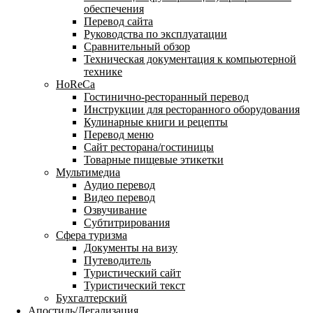
обеспечения
Перевод сайта
Руководства по эксплуатации
Сравнительный обзор
Техническая документация к компьютерной
технике
HoReCa
Гостинично-ресторанный перевод
Инструкции для ресторанного оборудования
Кулинарные книги и рецепты
Перевод меню
Сайт ресторана/гостиницы
Товарные пищевые этикетки
Мультимедиа
Аудио перевод
Видео перевод
Озвучивание
Субтитрирования
Сфера туризма
Документы на визу
Путеводитель
Туристический сайт
Туристический текст
Бухгалтерский
Апостиль/Легализация