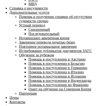
МВД
Справка о несудимости
Дополнительные услуги
Помощь в получении справки об отсутствии
судимости срочно
Устный перевод
Синхронный
Последовательный
Нотариально заверенная копия
Заверение перевода печатью бюро
Повторное нотариальное заверение
Истребование дубликатов документов ЗАГС
Обучение за рубежом
Помощь в поступлении в Австрию
Помощь в поступлении в Бельгию
Помощь в поступлении в Германию
Помощь в поступлении в Италию
Помощь в поступлении в Испанию
Помощь в поступлении в Нидерланды
Помощь в поступлении во Францию
Грант на обучение на Северном Кипре
Партнерам
Цены
Контакты