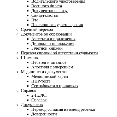
Водительского удостоверения
Военного билета
Документов на визу
Свидетельства
Птс
Пенсионного удостоверения
Срочный перевод
Документов об образовании
Аттестата и приложения
Диплома и приложения
Зачетной книжки
Перевод справки об отсутствии судимости
Штампов
Печатей и штампов
Апостиля с заверением
Медицинских документов
Медицинской карты
ПЦР-теста
Сертификата о прививках
Справок
2-НДФЛ
Справок
Документов
Перевод согласия на выезд ребенка
Доверенности