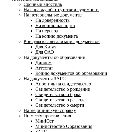
Срочный апостиль
На справку об отсутствии судимости
На нотариальные документы
На доверенность
На копию паспорта
На перевод
На копию документа
Консульская легализация документов
Для Китая
Для ОАЭ
На документы об образовании
Диплом
Аттестат
Копию документов об образовании
На документы ЗАГС
Апостиль на свидетельство
Свидетельство о рождении
Свидетельство о браке
Свидетельство о разводе
Свидетельство о смерти
На медицинскую справку
По месту проставления
МинЮст
Министерство Образования
ЗАГС