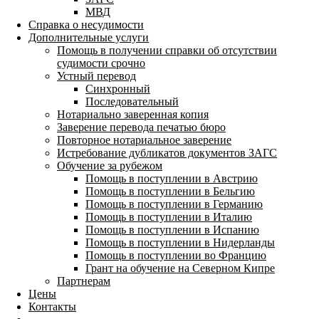
МВД
Справка о несудимости
Дополнительные услуги
Помощь в получении справки об отсутствии
судимости срочно
Устный перевод
Синхронный
Последовательный
Нотариально заверенная копия
Заверение перевода печатью бюро
Повторное нотариальное заверение
Истребование дубликатов документов ЗАГС
Обучение за рубежом
Помощь в поступлении в Австрию
Помощь в поступлении в Бельгию
Помощь в поступлении в Германию
Помощь в поступлении в Италию
Помощь в поступлении в Испанию
Помощь в поступлении в Нидерланды
Помощь в поступлении во Францию
Грант на обучение на Северном Кипре
Партнерам
Цены
Контакты