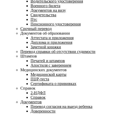
Водительского удостоверения
Военного билета
Документов на визу
Свидетельства
Птс
Пенсионного удостоверения
Срочный перевод
Документов об образовании
Аттестата и приложения
Диплома и приложения
Зачетной книжки
Перевод справки об отсутствии судимости
Штампов
Печатей и штампов
Апостиля с заверением
Медицинских документов
Медицинской карты
ПЦР-теста
Сертификата о прививках
Справок
2-НДФЛ
Справок
Документов
Перевод согласия на выезд ребенка
Доверенности