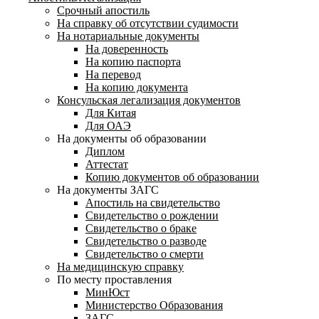
Срочный апостиль
На справку об отсутствии судимости
На нотариальные документы
На доверенность
На копию паспорта
На перевод
На копию документа
Консульская легализация документов
Для Китая
Для ОАЭ
На документы об образовании
Диплом
Аттестат
Копию документов об образовании
На документы ЗАГС
Апостиль на свидетельство
Свидетельство о рождении
Свидетельство о браке
Свидетельство о разводе
Свидетельство о смерти
На медицинскую справку
По месту проставления
МинЮст
Министерство Образования
ЗАГС