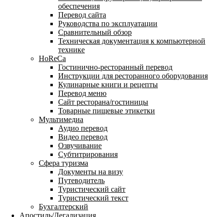
обеспечения
Перевод сайта
Руководства по эксплуатации
Сравнительный обзор
Техническая документация к компьютерной
технике
HoReCa
Гостинично-ресторанный перевод
Инструкции для ресторанного оборудования
Кулинарные книги и рецепты
Перевод меню
Сайт ресторана/гостиницы
Товарные пищевые этикетки
Мультимедиа
Аудио перевод
Видео перевод
Озвучивание
Субтитрирования
Сфера туризма
Документы на визу
Путеводитель
Туристический сайт
Туристический текст
Бухгалтерский
Апостиль/Легализация