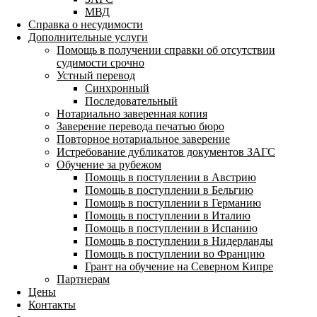
МВД
Справка о несудимости
Дополнительные услуги
Помощь в получении справки об отсутствии
судимости срочно
Устный перевод
Синхронный
Последовательный
Нотариально заверенная копия
Заверение перевода печатью бюро
Повторное нотариальное заверение
Истребование дубликатов документов ЗАГС
Обучение за рубежом
Помощь в поступлении в Австрию
Помощь в поступлении в Бельгию
Помощь в поступлении в Германию
Помощь в поступлении в Италию
Помощь в поступлении в Испанию
Помощь в поступлении в Нидерланды
Помощь в поступлении во Францию
Грант на обучение на Северном Кипре
Партнерам
Цены
Контакты