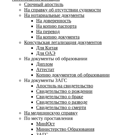
Срочный апостиль
На справку об отсутствии судимости
На нотариальные документы
На доверенность
На копию паспорта
На перевод
На копию документа
Консульская легализация документов
Для Китая
Для ОАЭ
На документы об образовании
Диплом
Аттестат
Копию документов об образовании
На документы ЗАГС
Апостиль на свидетельство
Свидетельство о рождении
Свидетельство о браке
Свидетельство о разводе
Свидетельство о смерти
На медицинскую справку
По месту проставления
МинЮст
Министерство Образования
ЗАГС