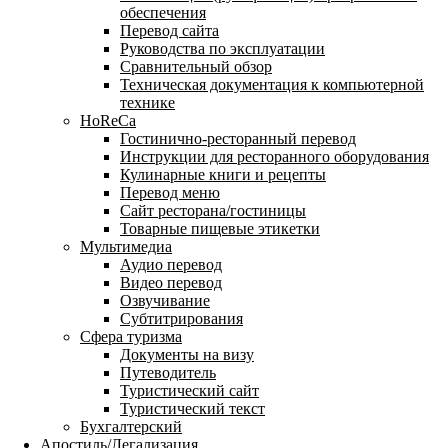
обеспечения
Перевод сайта
Руководства по эксплуатации
Сравнительный обзор
Техническая документация к компьютерной
технике
HoReCa
Гостинично-ресторанный перевод
Инструкции для ресторанного оборудования
Кулинарные книги и рецепты
Перевод меню
Сайт ресторана/гостиницы
Товарные пищевые этикетки
Мультимедиа
Аудио перевод
Видео перевод
Озвучивание
Субтитрирования
Сфера туризма
Документы на визу
Путеводитель
Туристический сайт
Туристический текст
Бухгалтерский
Апостиль/Легализация