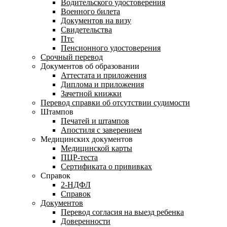
Водительского удостоверения
Военного билета
Документов на визу
Свидетельства
Птс
Пенсионного удостоверения
Срочный перевод
Документов об образовании
Аттестата и приложения
Диплома и приложения
Зачетной книжки
Перевод справки об отсутствии судимости
Штампов
Печатей и штампов
Апостиля с заверением
Медицинских документов
Медицинской карты
ПЦР-теста
Сертификата о прививках
Справок
2-НДФЛ
Справок
Документов
Перевод согласия на выезд ребенка
Доверенности