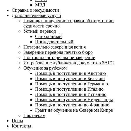
МВД
Справка о несудимости
Дополнительные услуги
Помощь в получении справки об отсутствии
судимости срочно
Устный перевод
Синхронный
Последовательный
Нотариально заверенная копия
Заверение перевода печатью бюро
Повторное нотариальное заверение
Истребование дубликатов документов ЗАГС
Обучение за рубежом
Помощь в поступлении в Австрию
Помощь в поступлении в Бельгию
Помощь в поступлении в Германию
Помощь в поступлении в Италию
Помощь в поступлении в Испанию
Помощь в поступлении в Нидерланды
Помощь в поступлении во Францию
Грант на обучение на Северном Кипре
Партнерам
Цены
Контакты