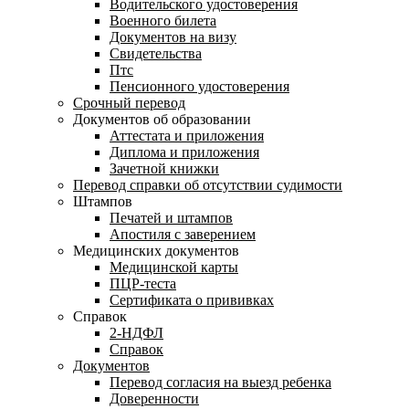
Водительского удостоверения
Военного билета
Документов на визу
Свидетельства
Птс
Пенсионного удостоверения
Срочный перевод
Документов об образовании
Аттестата и приложения
Диплома и приложения
Зачетной книжки
Перевод справки об отсутствии судимости
Штампов
Печатей и штампов
Апостиля с заверением
Медицинских документов
Медицинской карты
ПЦР-теста
Сертификата о прививках
Справок
2-НДФЛ
Справок
Документов
Перевод согласия на выезд ребенка
Доверенности