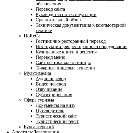
обеспечения
Перевод сайта
Руководства по эксплуатации
Сравнительный обзор
Техническая документация к компьютерной
технике
HoReCa
Гостинично-ресторанный перевод
Инструкции для ресторанного оборудования
Кулинарные книги и рецепты
Перевод меню
Сайт ресторана/гостиницы
Товарные пищевые этикетки
Мультимедиа
Аудио перевод
Видео перевод
Озвучивание
Субтитрирования
Сфера туризма
Документы на визу
Путеводитель
Туристический сайт
Туристический текст
Бухгалтерский
Апостиль/Легализация