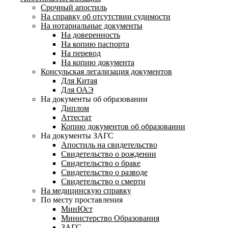
Срочный апостиль
На справку об отсутствии судимости
На нотариальные документы
На доверенность
На копию паспорта
На перевод
На копию документа
Консульская легализация документов
Для Китая
Для ОАЭ
На документы об образовании
Диплом
Аттестат
Копию документов об образовании
На документы ЗАГС
Апостиль на свидетельство
Свидетельство о рождении
Свидетельство о браке
Свидетельство о разводе
Свидетельство о смерти
На медицинскую справку
По месту проставления
МинЮст
Министерство Образования
ЗАГС