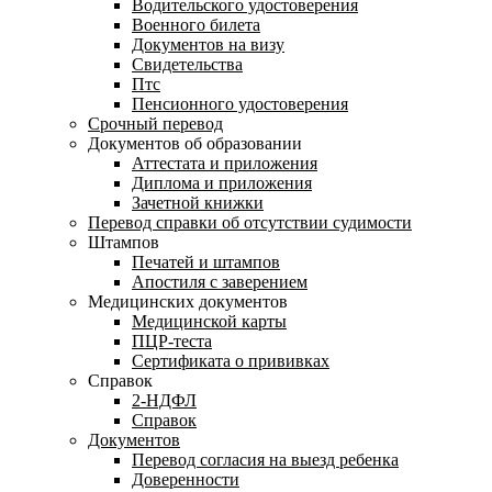
Водительского удостоверения
Военного билета
Документов на визу
Свидетельства
Птс
Пенсионного удостоверения
Срочный перевод
Документов об образовании
Аттестата и приложения
Диплома и приложения
Зачетной книжки
Перевод справки об отсутствии судимости
Штампов
Печатей и штампов
Апостиля с заверением
Медицинских документов
Медицинской карты
ПЦР-теста
Сертификата о прививках
Справок
2-НДФЛ
Справок
Документов
Перевод согласия на выезд ребенка
Доверенности