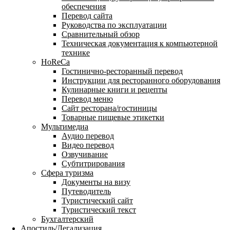
обеспечения
Перевод сайта
Руководства по эксплуатации
Сравнительный обзор
Техническая документация к компьютерной
технике
HoReCa
Гостинично-ресторанный перевод
Инструкции для ресторанного оборудования
Кулинарные книги и рецепты
Перевод меню
Сайт ресторана/гостиницы
Товарные пищевые этикетки
Мультимедиа
Аудио перевод
Видео перевод
Озвучивание
Субтитрирования
Сфера туризма
Документы на визу
Путеводитель
Туристический сайт
Туристический текст
Бухгалтерский
Апостиль/Легализация