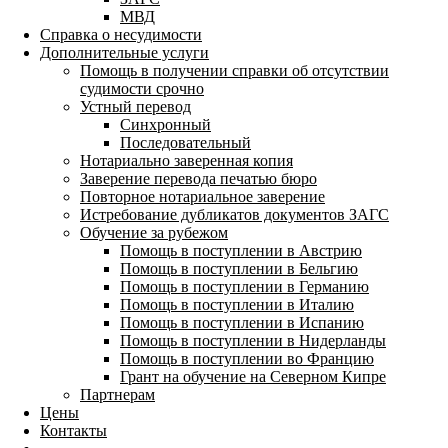
МВД
Справка о несудимости
Дополнительные услуги
Помощь в получении справки об отсутствии
судимости срочно
Устный перевод
Синхронный
Последовательный
Нотариально заверенная копия
Заверение перевода печатью бюро
Повторное нотариальное заверение
Истребование дубликатов документов ЗАГС
Обучение за рубежом
Помощь в поступлении в Австрию
Помощь в поступлении в Бельгию
Помощь в поступлении в Германию
Помощь в поступлении в Италию
Помощь в поступлении в Испанию
Помощь в поступлении в Нидерланды
Помощь в поступлении во Францию
Грант на обучение на Северном Кипре
Партнерам
Цены
Контакты