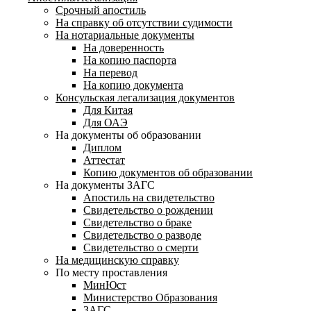
Срочный апостиль
На справку об отсутствии судимости
На нотариальные документы
На доверенность
На копию паспорта
На перевод
На копию документа
Консульская легализация документов
Для Китая
Для ОАЭ
На документы об образовании
Диплом
Аттестат
Копию документов об образовании
На документы ЗАГС
Апостиль на свидетельство
Свидетельство о рождении
Свидетельство о браке
Свидетельство о разводе
Свидетельство о смерти
На медицинскую справку
По месту проставления
МинЮст
Министерство Образования
ЗАГС