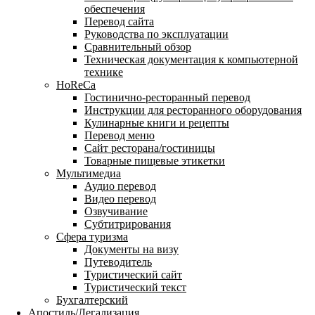
обеспечения
Перевод сайта
Руководства по эксплуатации
Сравнительный обзор
Техническая документация к компьютерной
технике
HoReCa
Гостинично-ресторанный перевод
Инструкции для ресторанного оборудования
Кулинарные книги и рецепты
Перевод меню
Сайт ресторана/гостиницы
Товарные пищевые этикетки
Мультимедиа
Аудио перевод
Видео перевод
Озвучивание
Субтитрирования
Сфера туризма
Документы на визу
Путеводитель
Туристический сайт
Туристический текст
Бухгалтерский
Апостиль/Легализация