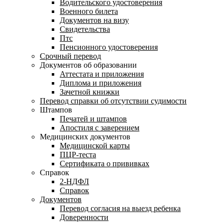
Водительского удостоверения
Военного билета
Документов на визу
Свидетельства
Птс
Пенсионного удостоверения
Срочный перевод
Документов об образовании
Аттестата и приложения
Диплома и приложения
Зачетной книжки
Перевод справки об отсутствии судимости
Штампов
Печатей и штампов
Апостиля с заверением
Медицинских документов
Медицинской карты
ПЦР-теста
Сертификата о прививках
Справок
2-НДФЛ
Справок
Документов
Перевод согласия на выезд ребенка
Доверенности