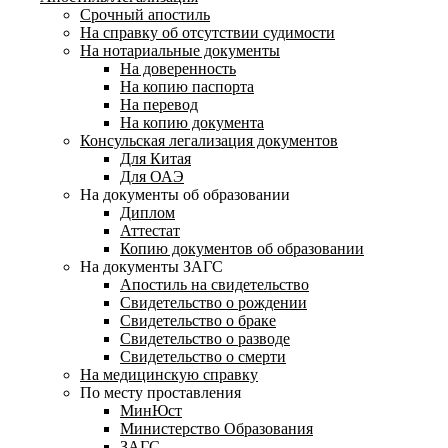
Срочный апостиль
На справку об отсутствии судимости
На нотариальные документы
На доверенность
На копию паспорта
На перевод
На копию документа
Консульская легализация документов
Для Китая
Для ОАЭ
На документы об образовании
Диплом
Аттестат
Копию документов об образовании
На документы ЗАГС
Апостиль на свидетельство
Свидетельство о рождении
Свидетельство о браке
Свидетельство о разводе
Свидетельство о смерти
На медицинскую справку
По месту проставления
МинЮст
Министерство Образования
ЗАГС