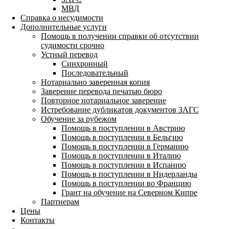
МВД
Справка о несудимости
Дополнительные услуги
Помощь в получении справки об отсутствии
судимости срочно
Устный перевод
Синхронный
Последовательный
Нотариально заверенная копия
Заверение перевода печатью бюро
Повторное нотариальное заверение
Истребование дубликатов документов ЗАГС
Обучение за рубежом
Помощь в поступлении в Австрию
Помощь в поступлении в Бельгию
Помощь в поступлении в Германию
Помощь в поступлении в Италию
Помощь в поступлении в Испанию
Помощь в поступлении в Нидерланды
Помощь в поступлении во Францию
Грант на обучение на Северном Кипре
Партнерам
Цены
Контакты