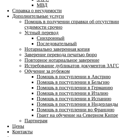
МВД
Справка о несудимости
Дополнительные услуги
Помощь в получении справки об отсутствии
судимости срочно
Устный перевод
Синхронный
Последовательный
Нотариально заверенная копия
Заверение перевода печатью бюро
Повторное нотариальное заверение
Истребование дубликатов документов ЗАГС
Обучение за рубежом
Помощь в поступлении в Австрию
Помощь в поступлении в Бельгию
Помощь в поступлении в Германию
Помощь в поступлении в Италию
Помощь в поступлении в Испанию
Помощь в поступлении в Нидерланды
Помощь в поступлении во Францию
Грант на обучение на Северном Кипре
Партнерам
Цены
Контакты