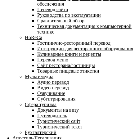
обеспечения
Перевод сайта
Руководства по эксплуатации
Сравнительный обзор
Техническая документация к компьютерной
технике
HoReCa
Гостинично-ресторанный перевод
Инструкции для ресторанного оборудования
Кулинарные книги и рецепты
Перевод меню
Сайт ресторана/гостиницы
Товарные пищевые этикетки
Мультимедиа
Аудио перевод
Видео перевод
Озвучивание
Субтитрирования
Сфера туризма
Документы на визу
Путеводитель
Туристический сайт
Туристический текст
Бухгалтерский
Апостиль/Легализация