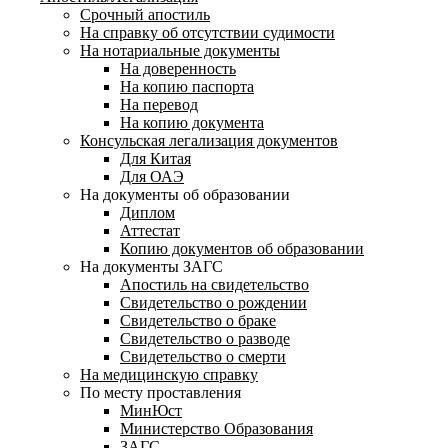
Срочный апостиль
На справку об отсутствии судимости
На нотариальные документы
На доверенность
На копию паспорта
На перевод
На копию документа
Консульская легализация документов
Для Китая
Для ОАЭ
На документы об образовании
Диплом
Аттестат
Копию документов об образовании
На документы ЗАГС
Апостиль на свидетельство
Свидетельство о рождении
Свидетельство о браке
Свидетельство о разводе
Свидетельство о смерти
На медицинскую справку
По месту проставления
МинЮст
Министерство Образования
ЗАГС