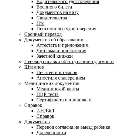
Водительского удостоверения
Военного билета
Документов на визу
Свидетельства
Птс
Пенсионного удостоверения
Срочный перевод
Документов об образовании
Аттестата и приложения
Диплома и приложения
Зачетной книжки
Перевод справки об отсутствии судимости
Штампов
Печатей и штампов
Апостиля с заверением
Медицинских документов
Медицинской карты
ПЦР-теста
Сертификата о прививках
Справок
2-НДФЛ
Справок
Документов
Перевод согласия на выезд ребенка
Доверенности