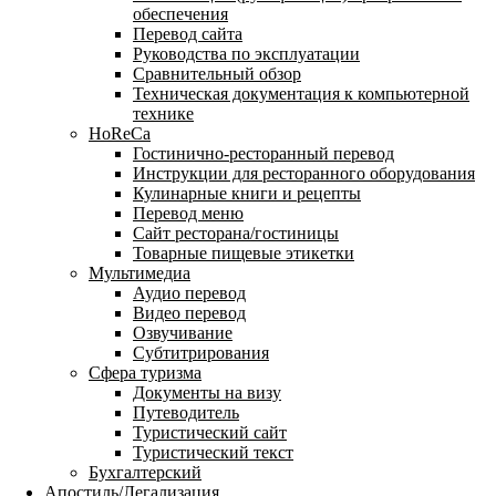
обеспечения
Перевод сайта
Руководства по эксплуатации
Сравнительный обзор
Техническая документация к компьютерной
технике
HoReCa
Гостинично-ресторанный перевод
Инструкции для ресторанного оборудования
Кулинарные книги и рецепты
Перевод меню
Сайт ресторана/гостиницы
Товарные пищевые этикетки
Мультимедиа
Аудио перевод
Видео перевод
Озвучивание
Субтитрирования
Сфера туризма
Документы на визу
Путеводитель
Туристический сайт
Туристический текст
Бухгалтерский
Апостиль/Легализация