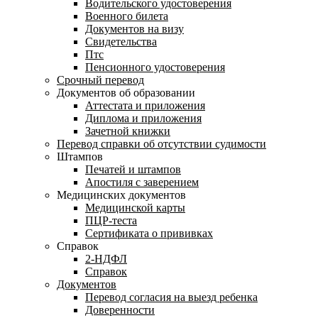
Водительского удостоверения
Военного билета
Документов на визу
Свидетельства
Птс
Пенсионного удостоверения
Срочный перевод
Документов об образовании
Аттестата и приложения
Диплома и приложения
Зачетной книжки
Перевод справки об отсутствии судимости
Штампов
Печатей и штампов
Апостиля с заверением
Медицинских документов
Медицинской карты
ПЦР-теста
Сертификата о прививках
Справок
2-НДФЛ
Справок
Документов
Перевод согласия на выезд ребенка
Доверенности