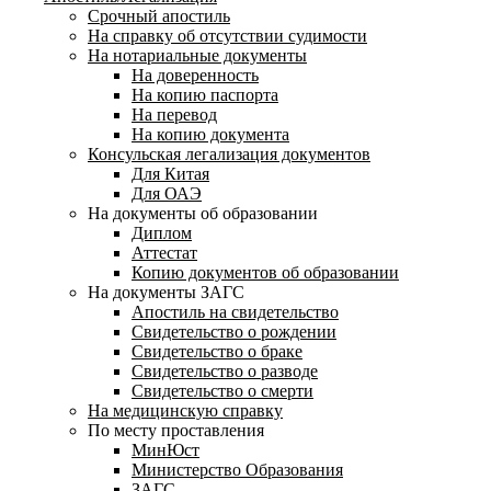
Срочный апостиль
На справку об отсутствии судимости
На нотариальные документы
На доверенность
На копию паспорта
На перевод
На копию документа
Консульская легализация документов
Для Китая
Для ОАЭ
На документы об образовании
Диплом
Аттестат
Копию документов об образовании
На документы ЗАГС
Апостиль на свидетельство
Свидетельство о рождении
Свидетельство о браке
Свидетельство о разводе
Свидетельство о смерти
На медицинскую справку
По месту проставления
МинЮст
Министерство Образования
ЗАГС