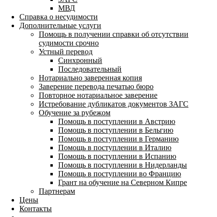
МВД
Справка о несудимости
Дополнительные услуги
Помощь в получении справки об отсутствии
судимости срочно
Устный перевод
Синхронный
Последовательный
Нотариально заверенная копия
Заверение перевода печатью бюро
Повторное нотариальное заверение
Истребование дубликатов документов ЗАГС
Обучение за рубежом
Помощь в поступлении в Австрию
Помощь в поступлении в Бельгию
Помощь в поступлении в Германию
Помощь в поступлении в Италию
Помощь в поступлении в Испанию
Помощь в поступлении в Нидерланды
Помощь в поступлении во Францию
Грант на обучение на Северном Кипре
Партнерам
Цены
Контакты