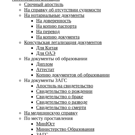
Срочный апостиль
На справку об отсутствии судимости
На нотариальные документы
На доверенность
На копию паспорта
На перевод
На копию документа
Консульская легализация документов
Для Китая
Для ОАЭ
На документы об образовании
Диплом
Аттестат
Копию документов об образовании
На документы ЗАГС
Апостиль на свидетельство
Свидетельство о рождении
Свидетельство о браке
Свидетельство о разводе
Свидетельство о смерти
На медицинскую справку
По месту проставления
МинЮст
Министерство Образования
ЗАГС