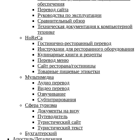
обеспечения
Перевод сайта
Руководства по эксплуатации
Сравнительный обзор
Техническая документация к компьютерной
технике
HoReCa
Гостинично-ресторанный перевод
Инструкции для ресторанного оборудования
Кулинарные книги и рецепты
Перевод меню
Сайт ресторана/гостиницы
Товарные пищевые этикетки
Мультимедиа
Аудио перевод
Видео перевод
Озвучивание
Субтитрирования
Сфера туризма
Документы на визу
Путеводитель
Туристический сайт
Туристический текст
Бухгалтерский
Апостиль/Легализация