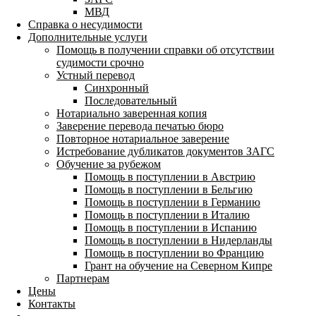
МВД
Справка о несудимости
Дополнительные услуги
Помощь в получении справки об отсутствии
судимости срочно
Устный перевод
Синхронный
Последовательный
Нотариально заверенная копия
Заверение перевода печатью бюро
Повторное нотариальное заверение
Истребование дубликатов документов ЗАГС
Обучение за рубежом
Помощь в поступлении в Австрию
Помощь в поступлении в Бельгию
Помощь в поступлении в Германию
Помощь в поступлении в Италию
Помощь в поступлении в Испанию
Помощь в поступлении в Нидерланды
Помощь в поступлении во Францию
Грант на обучение на Северном Кипре
Партнерам
Цены
Контакты