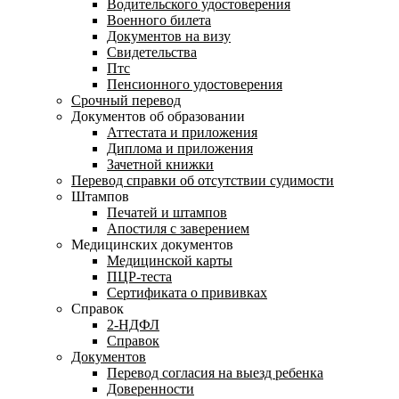
Водительского удостоверения
Военного билета
Документов на визу
Свидетельства
Птс
Пенсионного удостоверения
Срочный перевод
Документов об образовании
Аттестата и приложения
Диплома и приложения
Зачетной книжки
Перевод справки об отсутствии судимости
Штампов
Печатей и штампов
Апостиля с заверением
Медицинских документов
Медицинской карты
ПЦР-теста
Сертификата о прививках
Справок
2-НДФЛ
Справок
Документов
Перевод согласия на выезд ребенка
Доверенности