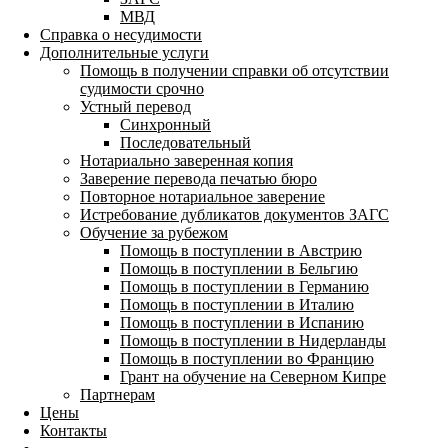
МВД
Справка о несудимости
Дополнительные услуги
Помощь в получении справки об отсутствии
судимости срочно
Устный перевод
Синхронный
Последовательный
Нотариально заверенная копия
Заверение перевода печатью бюро
Повторное нотариальное заверение
Истребование дубликатов документов ЗАГС
Обучение за рубежом
Помощь в поступлении в Австрию
Помощь в поступлении в Бельгию
Помощь в поступлении в Германию
Помощь в поступлении в Италию
Помощь в поступлении в Испанию
Помощь в поступлении в Нидерланды
Помощь в поступлении во Францию
Грант на обучение на Северном Кипре
Партнерам
Цены
Контакты