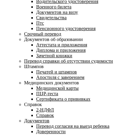
Водительского удостоверения
Военного билета
Документов на визу
Свидетельства
Птс
Пенсионного удостоверения
Срочный перевод
Документов об образовании
Аттестата и приложения
Диплома и приложения
Зачетной книжки
Перевод справки об отсутствии судимости
Штампов
Печатей и штампов
Апостиля с заверением
Медицинских документов
Медицинской карты
ПЦР-теста
Сертификата о прививках
Справок
2-НДФЛ
Справок
Документов
Перевод согласия на выезд ребенка
Доверенности