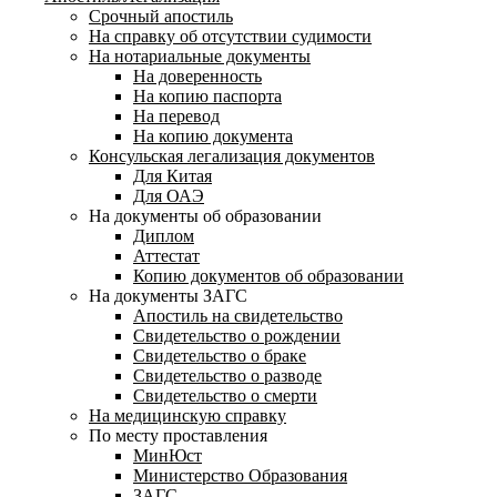
Срочный апостиль
На справку об отсутствии судимости
На нотариальные документы
На доверенность
На копию паспорта
На перевод
На копию документа
Консульская легализация документов
Для Китая
Для ОАЭ
На документы об образовании
Диплом
Аттестат
Копию документов об образовании
На документы ЗАГС
Апостиль на свидетельство
Свидетельство о рождении
Свидетельство о браке
Свидетельство о разводе
Свидетельство о смерти
На медицинскую справку
По месту проставления
МинЮст
Министерство Образования
ЗАГС