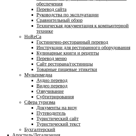
обеспечения
Перевод сайта
Руководства по эксплуатации
Сравнительный обзор
Техническая документация к компьютерной
технике
HoReCa
Гостинично-ресторанный перевод
Инструкции для ресторанного оборудования
Кулинарные книги и рецепты
Перевод меню
Сайт ресторана/гостиницы
Товарные пищевые этикетки
Мультимедиа
Аудио перевод
Видео перевод
Озвучивание
Субтитрирования
Сфера туризма
Документы на визу
Путеводитель
Туристический сайт
Туристический текст
Бухгалтерский
Апостиль/Легализация