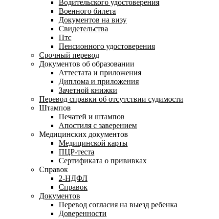
Водительского удостоверения
Военного билета
Документов на визу
Свидетельства
Птс
Пенсионного удостоверения
Срочный перевод
Документов об образовании
Аттестата и приложения
Диплома и приложения
Зачетной книжки
Перевод справки об отсутствии судимости
Штампов
Печатей и штампов
Апостиля с заверением
Медицинских документов
Медицинской карты
ПЦР-теста
Сертификата о прививках
Справок
2-НДФЛ
Справок
Документов
Перевод согласия на выезд ребенка
Доверенности