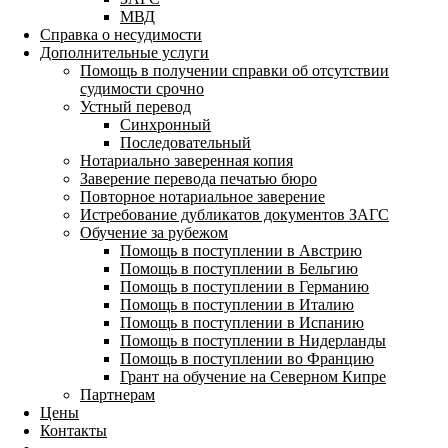
МВД
Справка о несудимости
Дополнительные услуги
Помощь в получении справки об отсутствии
судимости срочно
Устный перевод
Синхронный
Последовательный
Нотариально заверенная копия
Заверение перевода печатью бюро
Повторное нотариальное заверение
Истребование дубликатов документов ЗАГС
Обучение за рубежом
Помощь в поступлении в Австрию
Помощь в поступлении в Бельгию
Помощь в поступлении в Германию
Помощь в поступлении в Италию
Помощь в поступлении в Испанию
Помощь в поступлении в Нидерланды
Помощь в поступлении во Францию
Грант на обучение на Северном Кипре
Партнерам
Цены
Контакты