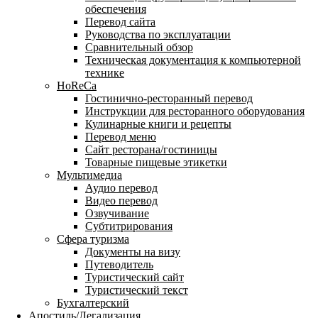
обеспечения
Перевод сайта
Руководства по эксплуатации
Сравнительный обзор
Техническая документация к компьютерной
технике
HoReCa
Гостинично-ресторанный перевод
Инструкции для ресторанного оборудования
Кулинарные книги и рецепты
Перевод меню
Сайт ресторана/гостиницы
Товарные пищевые этикетки
Мультимедиа
Аудио перевод
Видео перевод
Озвучивание
Субтитрирования
Сфера туризма
Документы на визу
Путеводитель
Туристический сайт
Туристический текст
Бухгалтерский
Апостиль/Легализация