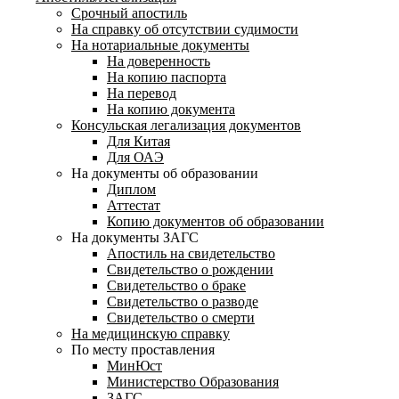
Срочный апостиль
На справку об отсутствии судимости
На нотариальные документы
На доверенность
На копию паспорта
На перевод
На копию документа
Консульская легализация документов
Для Китая
Для ОАЭ
На документы об образовании
Диплом
Аттестат
Копию документов об образовании
На документы ЗАГС
Апостиль на свидетельство
Свидетельство о рождении
Свидетельство о браке
Свидетельство о разводе
Свидетельство о смерти
На медицинскую справку
По месту проставления
МинЮст
Министерство Образования
ЗАГС