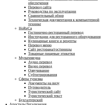
обеспечения
Перевод сайта
Руководства по эксплуатации
Сравнительный обзор
Техническая документация к компьютерной
технике
HoReCa
Гостинично-ресторанный перевод
Инструкции для ресторанного оборудования
Кулинарные книги и рецепты
Перевод меню
Сайт ресторана/гостиницы
Товарные пищевые этикетки
Мультимедиа
Аудио перевод
Видео перевод
Озвучивание
Субтитрирования
Сфера туризма
Документы на визу
Путеводитель
Туристический сайт
Туристический текст
Бухгалтерский
Апостиль/Легализация