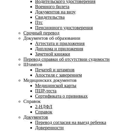
Водительского удостоверения
Военного билета
Документов на визу
Свидетельства
Птс
Пенсионного удостоверения
Срочный перевод
Документов об образовании
Аттестата и приложения
Диплома и приложения
Зачетной книжки
Перевод справки об отсутствии судимости
Штампов
Печатей и штампов
Апостиля с заверением
Медицинских документов
Медицинской карты
ПЦР-теста
Сертификата о прививках
Справок
2-НДФЛ
Справок
Документов
Перевод согласия на выезд ребенка
Доверенности