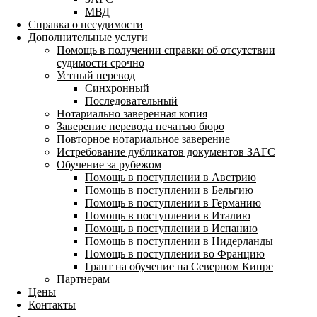
МВД
Справка о несудимости
Дополнительные услуги
Помощь в получении справки об отсутствии
судимости срочно
Устный перевод
Синхронный
Последовательный
Нотариально заверенная копия
Заверение перевода печатью бюро
Повторное нотариальное заверение
Истребование дубликатов документов ЗАГС
Обучение за рубежом
Помощь в поступлении в Австрию
Помощь в поступлении в Бельгию
Помощь в поступлении в Германию
Помощь в поступлении в Италию
Помощь в поступлении в Испанию
Помощь в поступлении в Нидерланды
Помощь в поступлении во Францию
Грант на обучение на Северном Кипре
Партнерам
Цены
Контакты