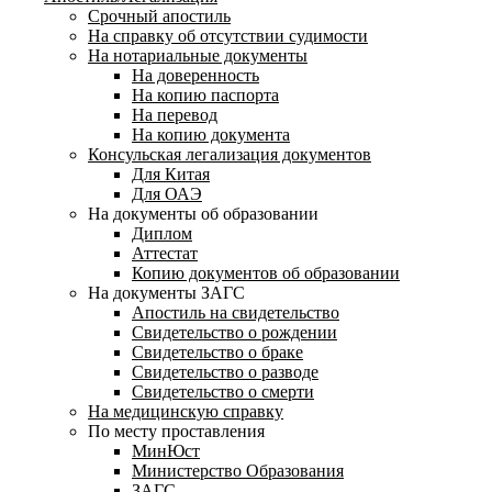
Срочный апостиль
На справку об отсутствии судимости
На нотариальные документы
На доверенность
На копию паспорта
На перевод
На копию документа
Консульская легализация документов
Для Китая
Для ОАЭ
На документы об образовании
Диплом
Аттестат
Копию документов об образовании
На документы ЗАГС
Апостиль на свидетельство
Свидетельство о рождении
Свидетельство о браке
Свидетельство о разводе
Свидетельство о смерти
На медицинскую справку
По месту проставления
МинЮст
Министерство Образования
ЗАГС