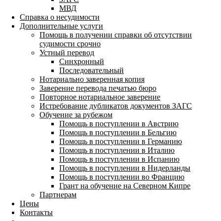
МВД
Справка о несудимости
Дополнительные услуги
Помощь в получении справки об отсутствии
судимости срочно
Устный перевод
Синхронный
Последовательный
Нотариально заверенная копия
Заверение перевода печатью бюро
Повторное нотариальное заверение
Истребование дубликатов документов ЗАГС
Обучение за рубежом
Помощь в поступлении в Австрию
Помощь в поступлении в Бельгию
Помощь в поступлении в Германию
Помощь в поступлении в Италию
Помощь в поступлении в Испанию
Помощь в поступлении в Нидерланды
Помощь в поступлении во Францию
Грант на обучение на Северном Кипре
Партнерам
Цены
Контакты