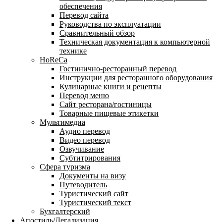
обеспечения
Перевод сайта
Руководства по эксплуатации
Сравнительный обзор
Техническая документация к компьютерной
технике
HoReCa
Гостинично-ресторанный перевод
Инструкции для ресторанного оборудования
Кулинарные книги и рецепты
Перевод меню
Сайт ресторана/гостиницы
Товарные пищевые этикетки
Мультимедиа
Аудио перевод
Видео перевод
Озвучивание
Субтитрирования
Сфера туризма
Документы на визу
Путеводитель
Туристический сайт
Туристический текст
Бухгалтерский
Апостиль/Легализация