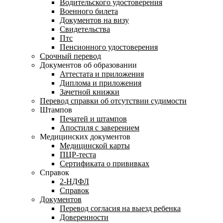
Водительского удостоверения
Военного билета
Документов на визу
Свидетельства
Птс
Пенсионного удостоверения
Срочный перевод
Документов об образовании
Аттестата и приложения
Диплома и приложения
Зачетной книжки
Перевод справки об отсутствии судимости
Штампов
Печатей и штампов
Апостиля с заверением
Медицинских документов
Медицинской карты
ПЦР-теста
Сертификата о прививках
Справок
2-НДФЛ
Справок
Документов
Перевод согласия на выезд ребенка
Доверенности