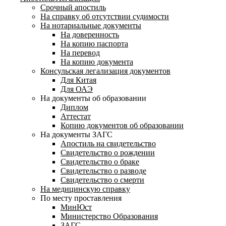
Срочный апостиль
На справку об отсутствии судимости
На нотариальные документы
На доверенность
На копию паспорта
На перевод
На копию документа
Консульская легализация документов
Для Китая
Для ОАЭ
На документы об образовании
Диплом
Аттестат
Копию документов об образовании
На документы ЗАГС
Апостиль на свидетельство
Свидетельство о рождении
Свидетельство о браке
Свидетельство о разводе
Свидетельство о смерти
На медицинскую справку
По месту проставления
МинЮст
Министерство Образования
ЗАГС