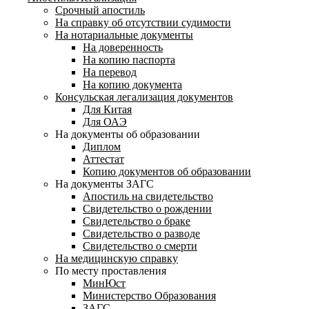
Срочный апостиль
На справку об отсутствии судимости
На нотариальные документы
На доверенность
На копию паспорта
На перевод
На копию документа
Консульская легализация документов
Для Китая
Для ОАЭ
На документы об образовании
Диплом
Аттестат
Копию документов об образовании
На документы ЗАГС
Апостиль на свидетельство
Свидетельство о рождении
Свидетельство о браке
Свидетельство о разводе
Свидетельство о смерти
На медицинскую справку
По месту проставления
МинЮст
Министерство Образования
ЗАГС