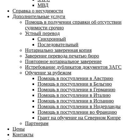
МВД
Справка о несудимости
Дополнительные услуги
Помощь в получении справки об отсутствии
судимости срочно
Устный перевод
Синхронный
Последовательный
Нотариально заверенная копия
Заверение перевода печатью бюро
Повторное нотариальное заверение
Истребование дубликатов документов ЗАГС
Обучение за рубежом
Помощь в поступлении в Австрию
Помощь в поступлении в Бельгию
Помощь в поступлении в Германию
Помощь в поступлении в Италию
Помощь в поступлении в Испанию
Помощь в поступлении в Нидерланды
Помощь в поступлении во Францию
Грант на обучение на Северном Кипре
Партнерам
Цены
Контакты