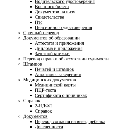
Водительского удостоверения
Военного билета
Документов на визу
Свидетельства
Птс
Пенсионного удостоверения
Срочный перевод
Документов об образовании
Аттестата и приложения
Диплома и приложения
Зачетной книжки
Перевод справки об отсутствии судимости
Штампов
Печатей и штампов
Апостиля с заверением
Медицинских документов
Медицинской карты
ПЦР-теста
Сертификата о прививках
Справок
2-НДФЛ
Справок
Документов
Перевод согласия на выезд ребенка
Доверенности