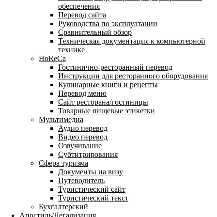
обеспечения
Перевод сайта
Руководства по эксплуатации
Сравнительный обзор
Техническая документация к компьютерной
технике
HoReCa
Гостинично-ресторанный перевод
Инструкции для ресторанного оборудования
Кулинарные книги и рецепты
Перевод меню
Сайт ресторана/гостиницы
Товарные пищевые этикетки
Мультимедиа
Аудио перевод
Видео перевод
Озвучивание
Субтитрирования
Сфера туризма
Документы на визу
Путеводитель
Туристический сайт
Туристический текст
Бухгалтерский
Апостиль/Легализация