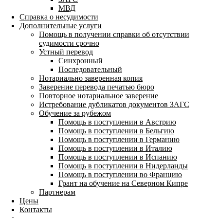
МВД
Справка о несудимости
Дополнительные услуги
Помощь в получении справки об отсутствии
судимости срочно
Устный перевод
Синхронный
Последовательный
Нотариально заверенная копия
Заверение перевода печатью бюро
Повторное нотариальное заверение
Истребование дубликатов документов ЗАГС
Обучение за рубежом
Помощь в поступлении в Австрию
Помощь в поступлении в Бельгию
Помощь в поступлении в Германию
Помощь в поступлении в Италию
Помощь в поступлении в Испанию
Помощь в поступлении в Нидерланды
Помощь в поступлении во Францию
Грант на обучение на Северном Кипре
Партнерам
Цены
Контакты