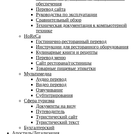
обеспечения
Перевод сайта
Руководства по эксплуатации
Сравнительный обзор
Техническая документация к компьютерной
технике
HoReCa
Гостинично-ресторанный перевод
Инструкции для ресторанного оборудования
Кулинарные книги и рецепты
Перевод меню
Сайт ресторана/гостиницы
Товарные пищевые этикетки
Мультимедиа
Аудио перевод
Видео перевод
Озвучивание
Субтитрирования
Сфера туризма
Документы на визу
Путеводитель
Туристический сайт
Туристический текст
Бухгалтерский
Апостиль/Легализация