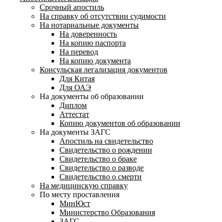
Срочный апостиль
На справку об отсутствии судимости
На нотариальные документы
На доверенность
На копию паспорта
На перевод
На копию документа
Консульская легализация документов
Для Китая
Для ОАЭ
На документы об образовании
Диплом
Аттестат
Копию документов об образовании
На документы ЗАГС
Апостиль на свидетельство
Свидетельство о рождении
Свидетельство о браке
Свидетельство о разводе
Свидетельство о смерти
На медицинскую справку
По месту проставления
МинЮст
Министерство Образования
ЗАГС