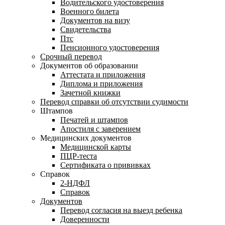
Водительского удостоверения
Военного билета
Документов на визу
Свидетельства
Птс
Пенсионного удостоверения
Срочный перевод
Документов об образовании
Аттестата и приложения
Диплома и приложения
Зачетной книжки
Перевод справки об отсутствии судимости
Штампов
Печатей и штампов
Апостиля с заверением
Медицинских документов
Медицинской карты
ПЦР-теста
Сертификата о прививках
Справок
2-НДФЛ
Справок
Документов
Перевод согласия на выезд ребенка
Доверенности