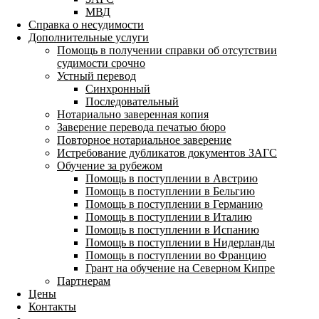
МВД
Справка о несудимости
Дополнительные услуги
Помощь в получении справки об отсутствии
судимости срочно
Устный перевод
Синхронный
Последовательный
Нотариально заверенная копия
Заверение перевода печатью бюро
Повторное нотариальное заверение
Истребование дубликатов документов ЗАГС
Обучение за рубежом
Помощь в поступлении в Австрию
Помощь в поступлении в Бельгию
Помощь в поступлении в Германию
Помощь в поступлении в Италию
Помощь в поступлении в Испанию
Помощь в поступлении в Нидерланды
Помощь в поступлении во Францию
Грант на обучение на Северном Кипре
Партнерам
Цены
Контакты