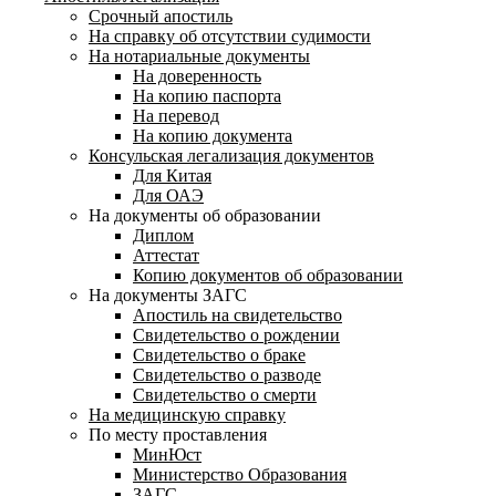
Срочный апостиль
На справку об отсутствии судимости
На нотариальные документы
На доверенность
На копию паспорта
На перевод
На копию документа
Консульская легализация документов
Для Китая
Для ОАЭ
На документы об образовании
Диплом
Аттестат
Копию документов об образовании
На документы ЗАГС
Апостиль на свидетельство
Свидетельство о рождении
Свидетельство о браке
Свидетельство о разводе
Свидетельство о смерти
На медицинскую справку
По месту проставления
МинЮст
Министерство Образования
ЗАГС