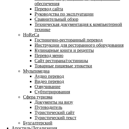
обеспечения
Перевод сайта
Руководства по эксплуатации
Сравнительный обзор
Техническая документация к компьютерной
технике
HoReCa
Гостинично-ресторанный перевод
Инструкции для ресторанного оборудования
Кулинарные книги и рецепты
Перевод меню
Сайт ресторана/гостиницы
Товарные пищевые этикетки
Мультимедиа
Аудио перевод
Видео перевод
Озвучивание
Субтитрирования
Сфера туризма
Документы на визу
Путеводитель
Туристический сайт
Туристический текст
Бухгалтерский
Апостиль/Легализация