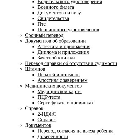
Водительского удостоверения
Военного билета
Документов на визу
Свидетельства
Птс
Пенсионного удостоверения
Срочный перевод
Документов об образовании
Аттестата и приложения
Диплома и приложения
Зачетной книжки
Перевод справки об отсутствии судимости
Штампов
Печатей и штампов
Апостиля с заверением
Медицинских документов
Медицинской карты
ПЦР-теста
Сертификата о прививках
Справок
2-НДФЛ
Справок
Документов
Перевод согласия на выезд ребенка
Доверенности