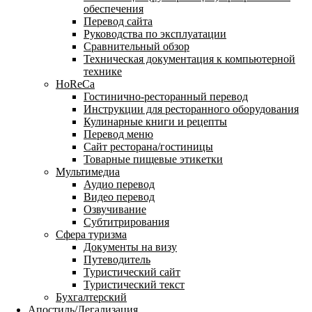
обеспечения
Перевод сайта
Руководства по эксплуатации
Сравнительный обзор
Техническая документация к компьютерной
технике
HoReCa
Гостинично-ресторанный перевод
Инструкции для ресторанного оборудования
Кулинарные книги и рецепты
Перевод меню
Сайт ресторана/гостиницы
Товарные пищевые этикетки
Мультимедиа
Аудио перевод
Видео перевод
Озвучивание
Субтитрирования
Сфера туризма
Документы на визу
Путеводитель
Туристический сайт
Туристический текст
Бухгалтерский
Апостиль/Легализация