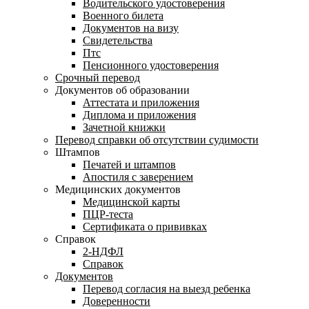
Водительского удостоверения
Военного билета
Документов на визу
Свидетельства
Птс
Пенсионного удостоверения
Срочный перевод
Документов об образовании
Аттестата и приложения
Диплома и приложения
Зачетной книжки
Перевод справки об отсутствии судимости
Штампов
Печатей и штампов
Апостиля с заверением
Медицинских документов
Медицинской карты
ПЦР-теста
Сертификата о прививках
Справок
2-НДФЛ
Справок
Документов
Перевод согласия на выезд ребенка
Доверенности