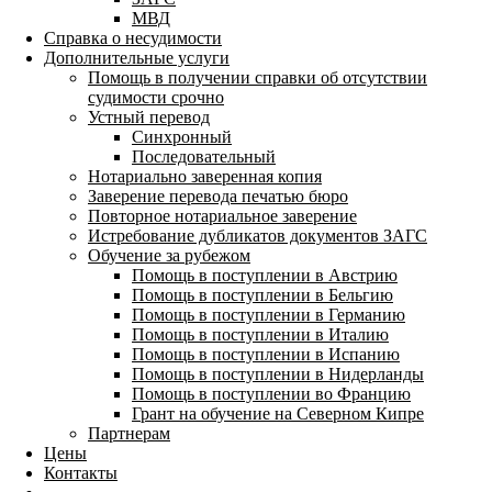
МВД
Справка о несудимости
Дополнительные услуги
Помощь в получении справки об отсутствии
судимости срочно
Устный перевод
Синхронный
Последовательный
Нотариально заверенная копия
Заверение перевода печатью бюро
Повторное нотариальное заверение
Истребование дубликатов документов ЗАГС
Обучение за рубежом
Помощь в поступлении в Австрию
Помощь в поступлении в Бельгию
Помощь в поступлении в Германию
Помощь в поступлении в Италию
Помощь в поступлении в Испанию
Помощь в поступлении в Нидерланды
Помощь в поступлении во Францию
Грант на обучение на Северном Кипре
Партнерам
Цены
Контакты