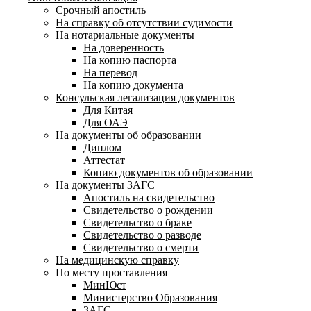
Срочный апостиль
На справку об отсутствии судимости
На нотариальные документы
На доверенность
На копию паспорта
На перевод
На копию документа
Консульская легализация документов
Для Китая
Для ОАЭ
На документы об образовании
Диплом
Аттестат
Копию документов об образовании
На документы ЗАГС
Апостиль на свидетельство
Свидетельство о рождении
Свидетельство о браке
Свидетельство о разводе
Свидетельство о смерти
На медицинскую справку
По месту проставления
МинЮст
Министерство Образования
ЗАГС