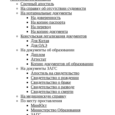
Срочный апостиль
На справку об отсутствии судимости
На нотариальные документы
На доверенность
На копию паспорта
На перевод
На копию документа
Консульская легализация документов
Для Китая
Для ОАЭ
На документы об образовании
Диплом
Аттестат
Копию документов об образовании
На документы ЗАГС
Апостиль на свидетельство
Свидетельство о рождении
Свидетельство о браке
Свидетельство о разводе
Свидетельство о смерти
На медицинскую справку
По месту проставления
МинЮст
Министерство Образования
ЗАГС