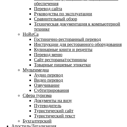
обеспечения
Перевод сайта
Руководства по эксплуатации
Сравнительный обзор
Техническая документация к компьютерной
технике
HoReCa
Гостинично-ресторанный перевод
Инструкции для ресторанного оборудования
Кулинарные книги и рецепты
Перевод меню
Сайт ресторана/гостиницы
Товарные пищевые этикетки
Мультимедиа
Аудио перевод
Видео перевод
Озвучивание
Субтитрирования
Сфера туризма
Документы на визу
Путеводитель
Туристический сайт
Туристический текст
Бухгалтерский
Апостиль/Легализация