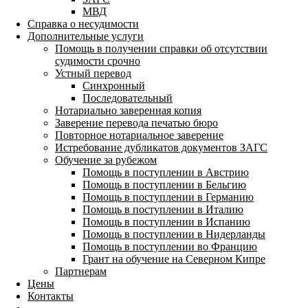
МВД
Справка о несудимости
Дополнительные услуги
Помощь в получении справки об отсутствии
судимости срочно
Устный перевод
Синхронный
Последовательный
Нотариально заверенная копия
Заверение перевода печатью бюро
Повторное нотариальное заверение
Истребование дубликатов документов ЗАГС
Обучение за рубежом
Помощь в поступлении в Австрию
Помощь в поступлении в Бельгию
Помощь в поступлении в Германию
Помощь в поступлении в Италию
Помощь в поступлении в Испанию
Помощь в поступлении в Нидерланды
Помощь в поступлении во Францию
Грант на обучение на Северном Кипре
Партнерам
Цены
Контакты